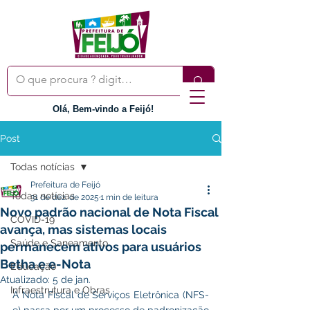
Olá, Bem-vindo a Feijó!
Post
Todas notícias
Prefeitura de Feijó
Todas notícias
31 de dez. de 2025
1 min de leitura
Novo padrão nacional de Nota Fiscal
COVID-19
avança, mas sistemas locais
Saúde e Saneamento
permanecem ativos para usuários
Betha e e-Nota
Educação
Atualizado:
5 de jan.
Infraestrutura e Obras
A Nota Fiscal de Serviços Eletrônica (NFS-