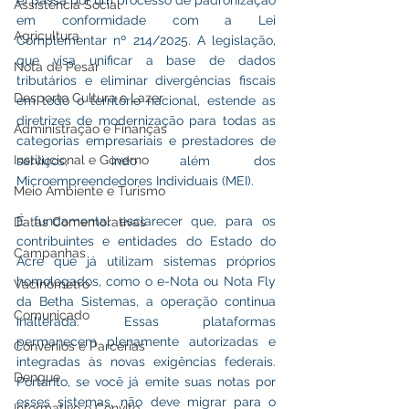
e) passa por um processo de padronização 
Assistência Social
em conformidade com a Lei 
Agricultura
Complementar nº 214/2025. A legislação, 
que visa unificar a base de dados 
Nota de Pesar
tributários e eliminar divergências fiscais 
Desporto Cultura e Lazer
em todo o território nacional, estende as 
diretrizes de modernização para todas as 
Administração e Finanças
categorias empresariais e prestadores de 
Institucional e Governo
serviços, indo além dos 
Microempreendedores Individuais (MEI).
Meio Ambiente e Turismo
É fundamental esclarecer que, para os 
Datas Comemorativas
contribuintes e entidades do Estado do 
Campanhas
Acre que já utilizam sistemas próprios 
homologados, como o e-Nota ou Nota Fly 
Vacinômetro
da Betha Sistemas, a operação continua 
Comunicado
inalterada. Essas plataformas 
permanecem plenamente autorizadas e 
Convênios e Parcerias
integradas às novas exigências federais. 
Dengue
Portanto, se você já emite suas notas por 
esses sistemas, não deve migrar para o 
Informativo e Convite