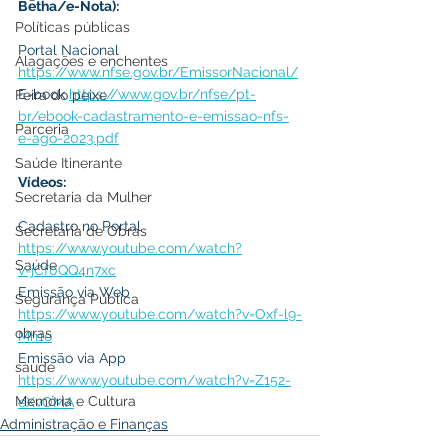
Betha/e-Nota):
Políticas públicas
Portal Nacional 
Alagações e enchentes
https://www.nfse.gov.br/EmissorNacional/
E-book 
https://www.gov.br/nfse/pt-
Feira do peixe
br/ebook-cadastramento-e-emissao-nfs-
Parceria
e-ago-2023.pdf
Saúde Itinerante
Vídeos:
Secretaria da Mulher
Cadastro no Portal 
Secretaria de Obras
https://www.youtube.com/watch?
Saúde
v=jCf0QQ4n7xc
Emissão via Web 
Segurança Pública
https://www.youtube.com/watch?v=Oxf-l9-
obras
Mh1o
Emissão via App 
saude
https://www.youtube.com/watch?v=Z152-
Memória e Cultura
eXvOMA
Administração e Finanças