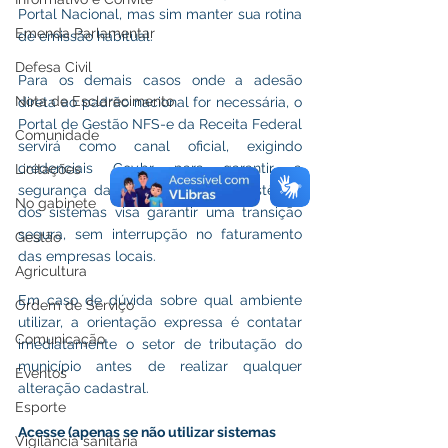
Portal Nacional, mas sim manter sua rotina 
Emenda Parlamentar
de emissão habitual.
Defesa Civil
Para os demais casos onde a adesão 
Nota de Esclarecimento
direta ao padrão nacional for necessária, o 
Portal de Gestão NFS-e da Receita Federal 
Comunidade
servirá como canal oficial, exigindo 
credenciais Gov.br para garantir a 
Licitações
segurança das transações. A coexistência 
No gabinete
dos sistemas visa garantir uma transição 
segura, sem interrupção no faturamento 
Gestão
das empresas locais.
Agricultura
Em caso de dúvida sobre qual ambiente 
Ordem de Serviço
utilizar, a orientação expressa é contatar 
Comunicação
imediatamente o setor de tributação do 
município antes de realizar qualquer 
Eventos
alteração cadastral.
Esporte
Acesse (apenas se não utilizar sistemas 
Vigilância sanitária