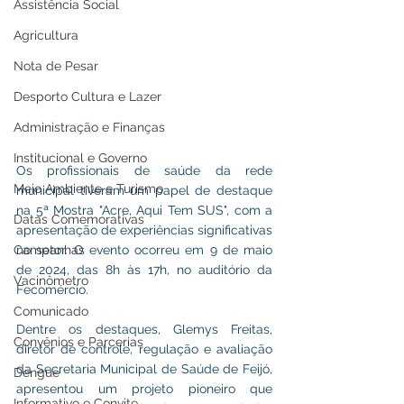
Assistência Social
Agricultura
Nota de Pesar
Desporto Cultura e Lazer
Administração e Finanças
Institucional e Governo
Os profissionais de saúde da rede 
Meio Ambiente e Turismo
municipal tiveram um papel de destaque 
na 5ª Mostra "Acre, Aqui Tem SUS", com a 
Datas Comemorativas
apresentação de experiências significativas 
no setor. O evento ocorreu em 9 de maio 
Campanhas
de 2024, das 8h às 17h, no auditório da 
Vacinômetro
Fecomércio.
Comunicado
Dentre os destaques, Glemys Freitas, 
Convênios e Parcerias
diretor de controle, regulação e avaliação 
da Secretaria Municipal de Saúde de Feijó, 
Dengue
apresentou um projeto pioneiro que 
Informativo e Convite