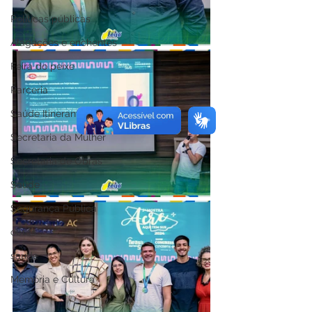
Políticas públicas
Alagações e enchentes
Feira do peixe
Parceria
Saúde Itinerante
Secretaria da Mulher
Secretaria de Obras
Saúde
Segurança Pública
obras
saude
Memória e Cultura