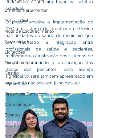
conquistou o primeiro lugar na seletiva 
estadual. 
Emenda Parlamentar
Defesa Civil
O projeto envolve a implementação do 
PEC, um sistema de prontuário eletrônico 
Nota de Esclarecimento
nas unidades de saúde do município, que 
Comunidade
tem facilitado a integração entre 
profissionais de saúde e pacientes, 
Licitações
melhorando a atualização dos sistemas de 
saúde e garantindo a preservação dos 
No gabinete
dados dos pacientes. Esse avanço 
Gestão
significativo será também apresentado em 
um evento nacional em julho de 2024.
Agricultura
Ordem de Serviço
Comunicação
Eventos
Esporte
Vigilância sanitária