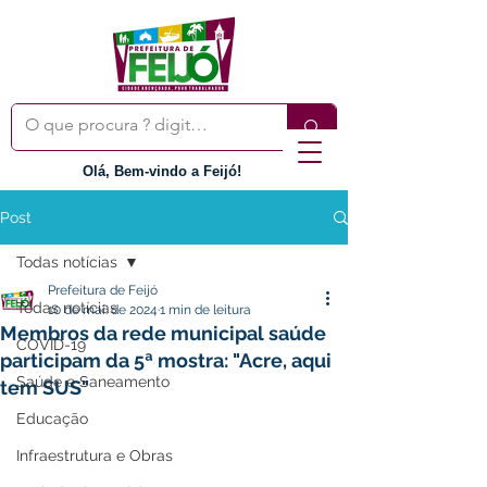
Olá, Bem-vindo a Feijó!
Post
Todas notícias
Prefeitura de Feijó
Todas notícias
10 de mai. de 2024
1 min de leitura
Membros da rede municipal saúde
COVID-19
participam da 5ª mostra: "Acre, aqui
Saúde e Saneamento
tem SUS"
Educação
Infraestrutura e Obras