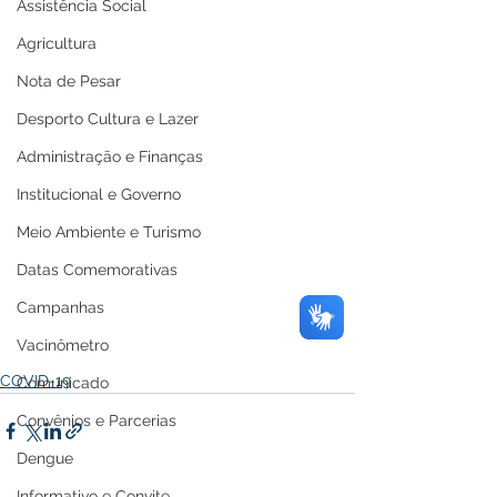
Assistência Social
Agricultura
Nota de Pesar
Desporto Cultura e Lazer
Administração e Finanças
Institucional e Governo
Meio Ambiente e Turismo
Datas Comemorativas
Campanhas
Vacinômetro
COVID-19
Comunicado
Convênios e Parcerias
Dengue
Informativo e Convite