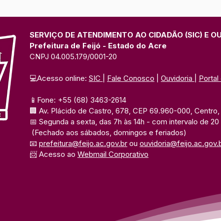
SERVIÇO DE ATENDIMENTO AO CIDADÃO (SIC) E O
Prefeitura de Feijó - Estado do Acre
CNPJ 04.005.179/0001-20
💻Acesso online: 
SIC 
| 
Fale Conosco
 | 
Ouvidoria
| 
Portal
📱Fone: +55 (68) 3463-2614 
🏢 Av. Plácido de Castro, 678, CEP 69.960-000, Centro, F
📅 Segunda a sexta, das 7h às 14h 
- com intervalo de 20
(Fechado aos sábados, domingos e feriados)
📧 
prefeitura@feijo.ac.gov.br
 ou 
ouvidoria@feijo.ac.gov.
📨 Acesso ao 
Webmail Corporativo