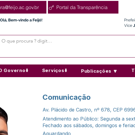
ura@feijo.ac.gov.br
Portal da Transparência
Olá, Bem-vindo a Feijó!
Prefe
Vice
O Governo⬇️
Serviços⬇️
T
Publicações 🔽
Comunicação
Av. Plácido de Castro, nº 678, CEP 699
Atendimento ao Público: Segunda a sexta
Fechado aos sábados, domingos e feria
Aguardando