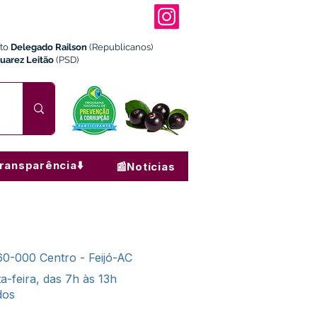
ito
Delegado Railson
(Republicanos)
Juarez Leitão
(PSD)
ransparência⬇️
📰Notícias
60-000 Centro - Feijó-AC
-feira, das 7h às 13h
dos