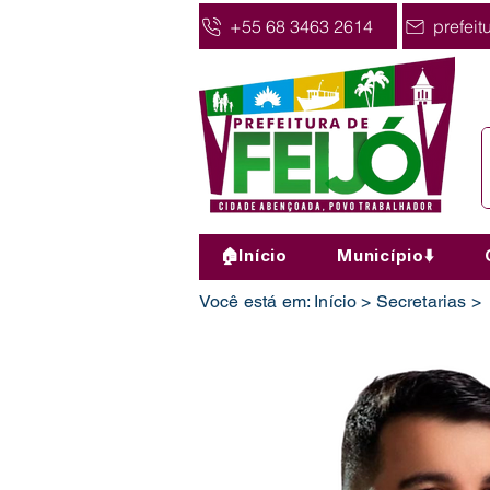
+55 68 3463 2614
prefeit
🏠Início
Município⬇️
Você está em: Início > Secretarias >