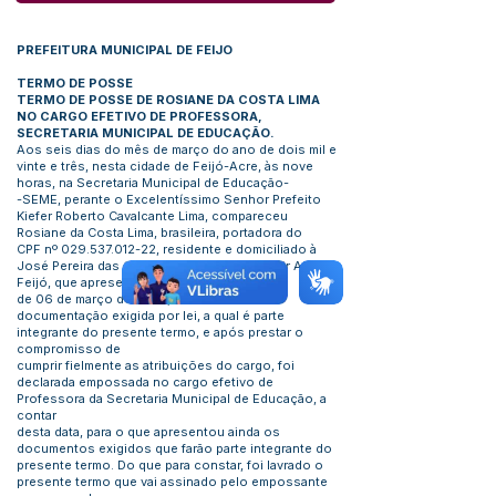
PREFEITURA MUNICIPAL DE FEIJO
TERMO DE POSSE
TERMO DE POSSE DE ROSIANE DA COSTA LIMA
NO CARGO EFETIVO DE PROFESSORA,
SECRETARIA MUNICIPAL DE EDUCAÇÃO.
Aos seis dias do mês de março do ano de dois mil e
vinte e três, nesta cidade de Feijó-Acre, às nove
horas, na Secretaria Municipal de Educação-
-SEME, perante o Excelentíssimo Senhor Prefeito
Kiefer Roberto Cavalcante Lima, compareceu
Rosiane da Costa Lima, brasileira, portadora do
CPF nº
029.537.012-22
, residente e domiciliado à
José Pereira das Chagas, n° 370 - Bairro Nair Araújo,
Feijó, que apresentando o Decreto n° 036,
de 06 de março de 2023, assim como a
documentação exigida por lei, a qual é parte
integrante do presente termo, e após prestar o
compromisso de
cumprir fielmente as atribuições do cargo, foi
declarada empossada no cargo efetivo de
Professora da Secretaria Municipal de Educação, a
contar
desta data, para o que apresentou ainda os
documentos exigidos que farão parte integrante do
presente termo. Do que para constar, foi lavrado o
presente termo que vai assinado pelo empossante