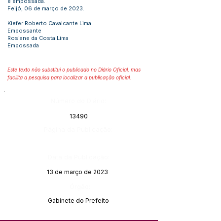
e empossada.
Feijó, 06 de março de 2023.
Kiefer Roberto Cavalcante Lima
Empossante
Rosiane da Costa Lima
Empossada
Este texto não substitui o publicado no Diário Oficial, mas
facilita a pesquisa para localizar a publicação oficial.
Número do Diário:
13490
Página da Publicação:
Data da Publicação:
13 de março de 2023
Órgão:
Gabinete do Prefeito