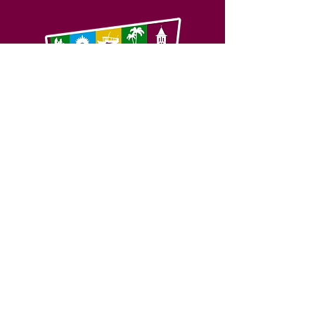
SERVIÇO DE ATENDIMENTO AO 
CIDADÃO (SIC) E OUVIDORIA
Prefeitura de Feijó - Estado do 
Acre
CNPJ 04.005.179/0001-20
💻Acesso online: 
SIC 
| 
Fale Conosco
 | 
Ouvidoria
| 
Portal de Transparência
📱Fone: +55 (68) 3463-2614 
🏢 Av. Plácido de Castro, 678, CEP 
69.960-000, Centro, Feijó, Acre, Brasil
📅 Segunda a sexta, das 7h às 14h 
- 