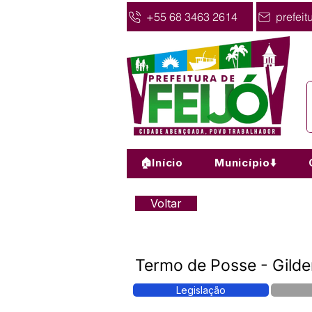
+55 68 3463 2614
prefeit
🏠Início
Município⬇️
Voltar
Termo de Posse - Gilde
Legislação