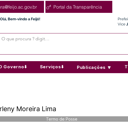
ura@feijo.ac.gov.br
Portal da Transparência
Olá, Bem-vindo a Feijó!
Prefe
Vice
O Governo⬇️
Serviços⬇️
T
Publicações 🔽
rleny Moreira Lima
Termo de Posse