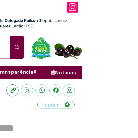
ito
Delegado Railson
(Republicanos)
Juarez Leitão
(PSD)
ransparência⬇️
📰Notícias
Imprimir