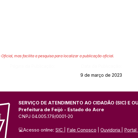
 Oficial, mas facilita a pesquisa para localizar a publicação oficial.
Página da Publicação:
Data da Publicação:
9 de março de 2023
SERVIÇO DE ATENDIMENTO AO CIDADÃO (SIC) E O
Prefeitura de Feijó - Estado do Acre
CNPJ 04.005.179/0001-20
💻Acesso online: 
SIC 
| 
Fale Conosco
 | 
Ouvidoria
| 
Portal