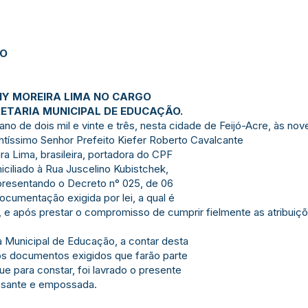
JO
NY MOREIRA LIMA NO CARGO
RETARIA MUNICIPAL DE EDUCAÇÃO.
o de dois mil e vinte e três, nesta cidade de Feijó-Acre, às nove
íssimo Senhor Prefeito Kiefer Roberto Cavalcante
a Lima, brasileira, portadora do CPF
iciliado à Rua Juscelino Kubistchek,
 apresentando o Decreto n° 025, de 06
cumentação exigida por lei, a qual é
, e após prestar o compromisso de cumprir fielmente as atribuiçõ
a Municipal de Educação, a contar desta
 os documentos exigidos que farão parte
e para constar, foi lavrado o presente
ssante e empossada.