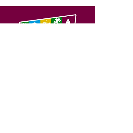
SERVIÇO DE ATENDIMENTO AO 
CIDADÃO (SIC) E OUVIDORIA
Prefeitura de Feijó - Estado do 
Acre
CNPJ 04.005.179/0001-20
💻Acesso online: 
SIC 
| 
Fale Conosco
 | 
Ouvidoria
| 
Portal de Transparência
📱Fone: +55 (68) 3463-2614 
🏢 Av. Plácido de Castro, 678, CEP 
69.960-000, Centro, Feijó, Acre, Brasil