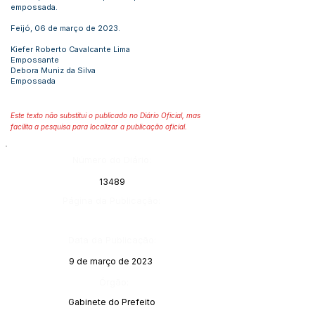
empossada.
Feijó, 06 de março de 2023.
Kiefer Roberto Cavalcante Lima
Empossante
Debora Muniz da Silva
Empossada
Este texto não substitui o publicado no Diário Oficial, mas
facilita a pesquisa para localizar a publicação oficial.
Número do Diário:
13489
Página da Publicação:
Data da Publicação:
9 de março de 2023
Órgão:
Gabinete do Prefeito