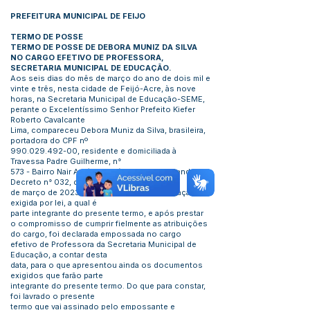
PREFEITURA MUNICIPAL DE FEIJO
TERMO DE POSSE
TERMO DE POSSE DE DEBORA MUNIZ DA SILVA
NO CARGO EFETIVO DE PROFESSORA,
SECRETARIA MUNICIPAL DE EDUCAÇÃO.
Aos seis dias do mês de março do ano de dois mil e
vinte e três, nesta cidade de Feijó-Acre, às nove
horas, na Secretaria Municipal de Educação-SEME,
perante o Excelentíssimo Senhor Prefeito Kiefer
Roberto Cavalcante
Lima, compareceu Debora Muniz da Silva, brasileira,
portadora do CPF nº
990.029.492-00
, residente e domiciliada à
Travessa Padre Guilherme, n°
573 - Bairro Nair Araújo, Feijó, que apresentando o
Decreto n° 032, de 06
de março de 2023, assim como a documentação
exigida por lei, a qual é
parte integrante do presente termo, e após prestar
o compromisso de cumprir fielmente as atribuições
do cargo, foi declarada empossada no cargo
efetivo de Professora da Secretaria Municipal de
Educação, a contar desta
data, para o que apresentou ainda os documentos
exigidos que farão parte
integrante do presente termo. Do que para constar,
foi lavrado o presente
termo que vai assinado pelo empossante e