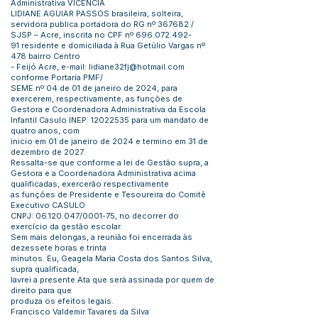
Administrativa VICENCIA
LIDIANE AGUIAR PASSOS brasileira, solteira,
servidora publica portadora do RG nº 367682 /
SJSP – Acre, inscrita no CPF nº
696.072.492
-
91 residente e domiciliada à Rua Getúlio Vargas nº
478 bairro Centro
- Feijó Acre, e-mail:
lidiane32fj@hotmail.com
conforme Portaria PMF/
SEME nº 04 de 01 de janeiro de 2024, para
exercerem, respectivamente, as funções de
Gestora e Coordenadora Administrativa da Escola
Infantil Casulo INEP:
12022535
para um mandato de
quatro anos, com
inicio em 01 de janeiro de 2024 e termino em 31 de
dezembro de 2027.
Ressalta-se que conforme a lei de Gestão supra, a
Gestora e a Coordenadora Administrativa acima
qualificadas, exercerão respectivamente
as funções de Presidente e Tesoureira do Comitê
Executivo CASULO
CNPJ:
06.120.047
/0001-75, no decorrer do
exercício da gestão escolar.
Sem mais delongas, a reunião foi encerrada às
dezessete horas e trinta
minutos. Eu, Geagela Maria Costa dos Santos Silva,
supra qualificada,
lavrei a presente Ata que será assinada por quem de
direito para que
produza os efeitos legais.
Francisco Valdemir Tavares da Silva