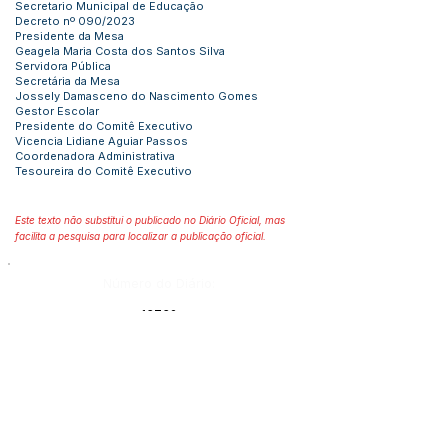
Secretario Municipal de Educação
Decreto nº 090/2023
Presidente da Mesa
Geagela Maria Costa dos Santos Silva
Servidora Pública
Secretária da Mesa
Jossely Damasceno do Nascimento Gomes
Gestor Escolar
Presidente do Comitê Executivo
Vicencia Lidiane Aguiar Passos
Coordenadora Administrativa
Tesoureira do Comitê Executivo
Este texto não substitui o publicado no Diário Oficial, mas
facilita a pesquisa para localizar a publicação oficial.
Número do Diário:
13732
Página da Publicação:
Data da Publicação:
13 de março de 2024