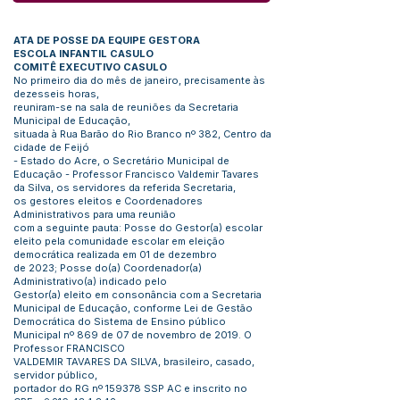
ATA DE POSSE DA EQUIPE GESTORA
ESCOLA INFANTIL CASULO
COMITÊ EXECUTIVO CASULO
No primeiro dia do mês de janeiro, precisamente às
dezesseis horas,
reuniram-se na sala de reuniões da Secretaria
Municipal de Educação,
situada à Rua Barão do Rio Branco nº 382, Centro da
cidade de Feijó
- Estado do Acre, o Secretário Municipal de
Educação - Professor Francisco Valdemir Tavares
da Silva, os servidores da referida Secretaria,
os gestores eleitos e Coordenadores
Administrativos para uma reunião
com a seguinte pauta: Posse do Gestor(a) escolar
eleito pela comunidade escolar em eleição
democrática realizada em 01 de dezembro
de 2023; Posse do(a) Coordenador(a)
Administrativo(a) indicado pelo
Gestor(a) eleito em consonância com a Secretaria
Municipal de Educação, conforme Lei de Gestão
Democrática do Sistema de Ensino público
Municipal nº 869 de 07 de novembro de 2019. O
Professor FRANCISCO
VALDEMIR TAVARES DA SILVA, brasileiro, casado,
servidor público,
portador do RG nº 159378 SSP AC e inscrito no