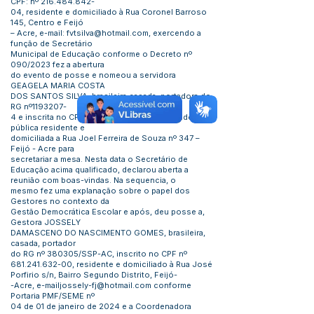
CPF: nº
216.484.842
-
04, residente e domiciliado à Rua Coronel Barroso
145, Centro e Feijó
– Acre, e-mail:
fvtsilva@hotmail.com
, exercendo a
função de Secretário
Municipal de Educação conforme o Decreto nº
090/2023 fez a abertura
do evento de posse e nomeou a servidora
GEAGELA MARIA COSTA
DOS SANTOS SILVA, brasileira casada, portadora do
RG nº1193207-
4 e inscrita no CPF nº
024.132.942-60
, servidora
pública residente e
domiciliada a Rua Joel Ferreira de Souza nº 347 –
Feijó - Acre para
secretariar a mesa. Nesta data o Secretário de
Educação acima qualificado, declarou aberta a
reunião com boas-vindas. Na sequencia, o
mesmo fez uma explanação sobre o papel dos
Gestores no contexto da
Gestão Democrática Escolar e após, deu posse a,
Gestora JOSSELY
DAMASCENO DO NASCIMENTO GOMES, brasileira,
casada, portador
do RG nº 380305/SSP-AC, inscrito no CPF nº
681.241.632-00
, residente e domiciliado à Rua José
Porfirio s/n, Bairro Segundo Distrito, Feijó-
-Acre,
e-mailjossely-fj@hotmail.com
conforme
Portaria PMF/SEME nº
04 de 01 de janeiro de 2024 e a Coordenadora