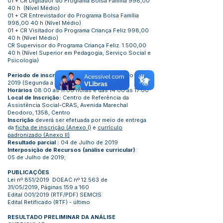
01 + CR Digitador do Programa Bolsa Família 998,00
40 h (Nível Médio)
01 + CR Entrevistador do Programa Bolsa Família
998,00 40 h (Nível Médio)
01 + CR Visitador do Programa Criança Feliz 998,00
40 h (Nível Médio)
CR Supervisor do Programa Criança Feliz. 1.500,00
40 h (Nível Superior em Pedagogia, Serviço Social e
Psicologia)
Período de inscrições:
24, 25 e 26 de Junho de
2019 (Segunda a quarta)
Horários
08:00 as 11:00 horas e das 14:00 as 17:00
Local de Inscrição:
Centro de Referência da
Assistência Social-CRAS, Avenida Marechal
Deodoro, 1358, Centro
Inscrição
deverá ser efetuada por meio de entrega
da
ficha de inscrição (Anexo I)
e
currículo
padronizado (Anexo II)
Resultado parcial :
04 de Julho de 2019
Interposição de Recursos
(análise curricular)
:
05 de Julho de 2019;
PUBLICAÇÕES
Lei nº 851/2019 DOEAC nº 12.563 de
31/05/2019, Páginas 159 a 160
Edital 001/2019 (
RTF
/
PDF
) SEMCIS
Edital Retificado (RTF) - último
RESULTADO PRELIMINAR DA ANÁLISE