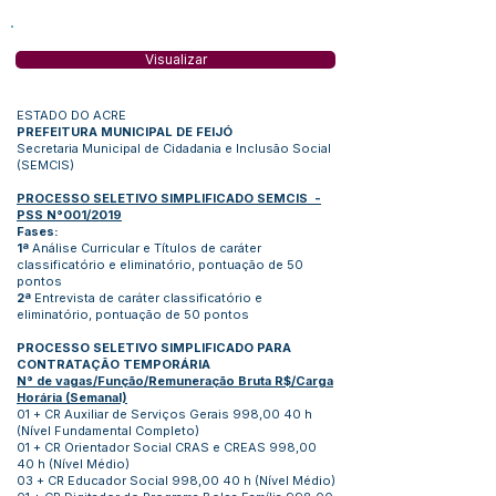
Visualizar
ESTADO DO ACRE
PREFEITURA MUNICIPAL DE FEIJÓ
Secretaria Municipal de Cidadania e Inclusão Social
(SEMCIS)
PROCESSO SELETIVO SIMPLIFICADO SEMCIS -
PSS N°001/2019
Fases:
1ª
Análise Curricular e Títulos de caráter
classificatório e eliminatório, pontuação de 50
pontos
2ª
Entrevista de caráter classificatório e
eliminatório, pontuação de 50 pontos
PROCESSO SELETIVO SIMPLIFICADO PARA
CONTRATAÇÃO TEMPORÁRIA
N° de vagas/Função/Remuneração Bruta R$/Carga
Horária (Semanal)
01 + CR Auxiliar de Serviços Gerais 998,00 40 h
(Nível Fundamental Completo)
01 + CR Orientador Social CRAS e CREAS 998,00
40 h (Nível Médio)
03 + CR Educador Social 998,00 40 h (Nível Médio)