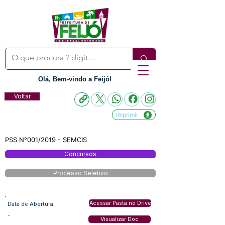
Olá, Bem-vindo a Feijó!
Voltar
Imprimir
PSS N°001/2019 - SEMCIS
Concursos
Processo Seletivo
Acessar Pasta no Drive
Data de Abertura
-
Visualizar Doc