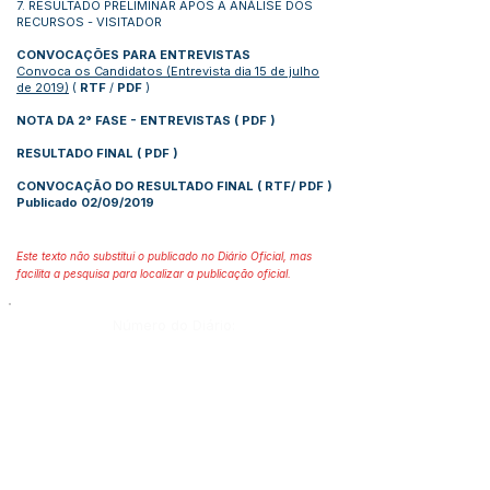
7. RESULTADO PRELIMINAR APÓS A ANÁLISE DOS
RECURSOS - VISITADOR
CONVOCAÇÕES PARA ENTREVISTAS
Convoca os Candidatos (Entrevista dia 15 de julho
de 2019)
(
RTF
/
PDF
)
NOTA DA 2° FASE - ENTREVISTAS (
PDF
)
RESULTADO FINAL (
PDF
)
CONVOCAÇÃO DO RESULTADO FINAL (
RTF
/
PDF
)
Publicado 02/09/2019
Este texto não substitui o publicado no Diário Oficial, mas
facilita a pesquisa para localizar a publicação oficial.
Número do Diário:
12576
Página da Publicação:
50
Data da Publicação:
19 de junho de 2019