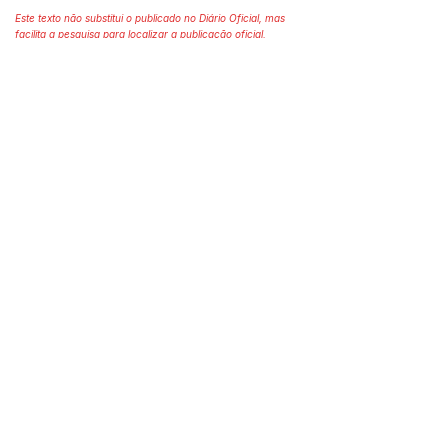
Este texto não substitui o publicado no Diário Oficial, mas
facilita a pesquisa para localizar a publicação oficial.
Número do Diário:
Página da Publicação:
Data da Publicação:
Órgão:
Saúde