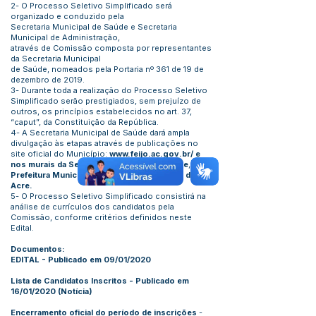
2- O Processo Seletivo Simplificado será
organizado e conduzido pela
Secretaria Municipal de Saúde e Secretaria
Municipal de Administração,
através de Comissão composta por representantes
da Secretaria Municipal
de Saúde, nomeados pela Portaria nº 361 de 19 de
dezembro de 2019.
3- Durante toda a realização do Processo Seletivo
Simplificado serão prestigiados, sem prejuízo de
outros, os princípios estabelecidos no art. 37,
“caput”, da Constituição da República.
4- A Secretaria Municipal de Saúde dará ampla
divulgação às etapas através de publicações no
site oficial do Município:
www.feijo.ac.gov.br/ e
nos murais da Secretaria Municipal de Saúde
,
Prefeitura Municipal de Feijó e Diário Oficial do
Acre.
5- O Processo Seletivo Simplificado consistirá na
análise de currículos dos candidatos pela
Comissão, conforme critérios definidos neste
Edital.
Documentos:
EDITAL - Publicado em 09/01/2020
Lista de Candidatos Inscritos - Publicado em
16/01/2020
(
Notícia
)
Encerramento oficial do período de inscrições
-