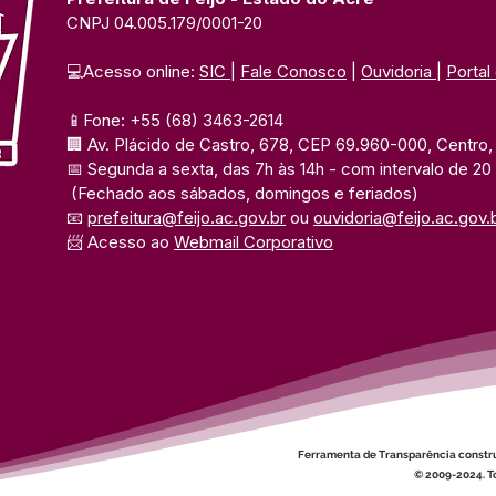
CNPJ 04.005.179/0001-20
💻Acesso online: 
SIC 
| 
Fale Conosco
 | 
Ouvidoria
| 
Portal
📱Fone: +55 (68) 3463-2614 
🏢 Av. Plácido de Castro, 678, CEP 69.960-000, Centro, F
📅 Segunda a sexta, das 7h às 14h 
- com intervalo de 20
(Fechado aos sábados, domingos e feriados)
📧 
prefeitura@feijo.ac.gov.br
 ou 
ouvidoria@feijo.ac.gov.
📨 Acesso ao 
Webmail Corporativo
Ferramenta de Transparência constr
© 2009-2024. To