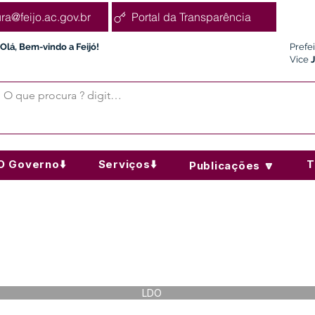
ura@feijo.ac.gov.br
Portal da Transparência
Olá, Bem-vindo a Feijó!
Prefe
Vice
O Governo⬇️
Serviços⬇️
T
Publicações 🔽
LDO