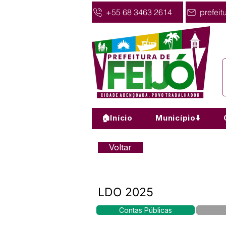
+55 68 3463 2614
prefeit
🏠Início
Município⬇️
Voltar
LDO 2025
Contas Públicas