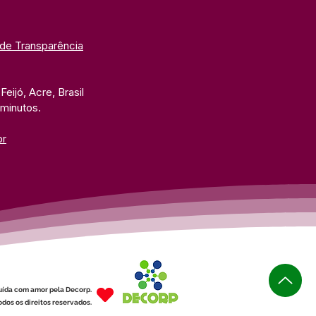
 de Transparência
eijó, Acre, Brasil
 minutos. 
br
uída com amor pela Decorp.
dos os direitos reservados.