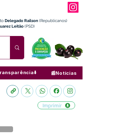
ito
Delegado Railson
(Republicanos)
Juarez Leitão
(PSD)
ransparência⬇️
📰Notícias
Imprimir