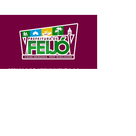
SERVIÇO DE ATENDIMENTO AO 
CIDADÃO (SIC) E OUVIDORIA
Prefeitura de Feijó - Estado do 
Acre
CNPJ 04.005.179/0001-20
💻Acesso online: 
SIC 
| 
Fale Conosco
 | 
Ouvidoria
| 
Portal de Transparência
📱Fone: +55 (68) 3463-2614 