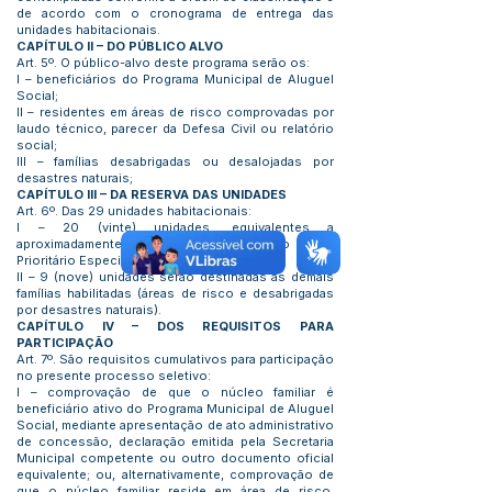
de acordo com o cronograma de entrega das
unidades habitacionais.
CAPÍTULO II – DO PÚBLICO ALVO
Art. 5º. O público-alvo deste programa serão os:
I – beneficiários do Programa Municipal de Aluguel
Social;
II – residentes em áreas de risco comprovadas por
laudo técnico, parecer da Defesa Civil ou relatório
social;
III – famílias desabrigadas ou desalojadas por
desastres naturais;
CAPÍTULO III – DA RESERVA DAS UNIDADES
Art. 6º. Das 29 unidades habitacionais:
I – 20 (vinte) unidades, equivalentes a
aproximadamente 70%, serão reservadas ao Grupo
Prioritário Especial (aluguel social);
II – 9 (nove) unidades serão destinadas às demais
famílias habilitadas (áreas de risco e desabrigadas
por desastres naturais).
CAPÍTULO IV – DOS REQUISITOS PARA
PARTICIPAÇÃO
Art. 7º. São requisitos cumulativos para participação
no presente processo seletivo:
I – comprovação de que o núcleo familiar é
beneficiário ativo do Programa Municipal de Aluguel
Social, mediante apresentação de ato administrativo
de concessão, declaração emitida pela Secretaria
Municipal competente ou outro documento oficial
equivalente; ou, alternativamente, comprovação de
que o núcleo familiar reside em área de risco,