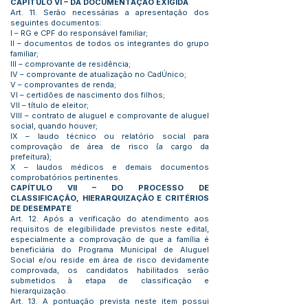
CAPÍTULO VI – DA DOCUMENTAÇÃO EXIGIDA
Art. 11. Serão necessárias a apresentação dos
seguintes documentos:
I – RG e CPF do responsável familiar;
II – documentos de todos os integrantes do grupo
familiar;
III – comprovante de residência;
IV – comprovante de atualização no CadÚnico;
V – comprovantes de renda;
VI – certidões de nascimento dos filhos;
VII – título de eleitor;
VIII – contrato de aluguel e comprovante de aluguel
social, quando houver;
IX – laudo técnico ou relatório social para
comprovação de área de risco (a cargo da
prefeitura);
X – laudos médicos e demais documentos
comprobatórios pertinentes.
CAPÍTULO VII – DO PROCESSO DE
CLASSIFICAÇÃO, HIERARQUIZAÇÃO E CRITÉRIOS
DE DESEMPATE
Art. 12. Após a verificação do atendimento aos
requisitos de elegibilidade previstos neste edital,
especialmente a comprovação de que a família é
beneficiária do Programa Municipal de Aluguel
Social e/ou reside em área de risco devidamente
comprovada, os candidatos habilitados serão
submetidos à etapa de classificação e
hierarquização.
Art. 13. A pontuação prevista neste item possui