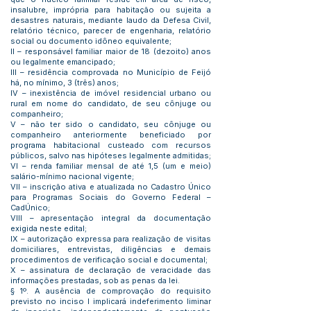
insalubre, imprópria para habitação ou sujeita a
desastres naturais, mediante laudo da Defesa Civil,
relatório técnico, parecer de engenharia, relatório
social ou documento idôneo equivalente;
II – responsável familiar maior de 18 (dezoito) anos
ou legalmente emancipado;
III – residência comprovada no Município de Feijó
há, no mínimo, 3 (três) anos;
IV – inexistência de imóvel residencial urbano ou
rural em nome do candidato, de seu cônjuge ou
companheiro;
V – não ter sido o candidato, seu cônjuge ou
companheiro anteriormente beneficiado por
programa habitacional custeado com recursos
públicos, salvo nas hipóteses legalmente admitidas;
VI – renda familiar mensal de até 1,5 (um e meio)
salário-mínimo nacional vigente;
VII – inscrição ativa e atualizada no Cadastro Único
para Programas Sociais do Governo Federal –
CadÚnico;
VIII – apresentação integral da documentação
exigida neste edital;
IX – autorização expressa para realização de visitas
domiciliares, entrevistas, diligências e demais
procedimentos de verificação social e documental;
X – assinatura de declaração de veracidade das
informações prestadas, sob as penas da lei.
§ 1º. A ausência de comprovação do requisito
previsto no inciso I implicará indeferimento liminar