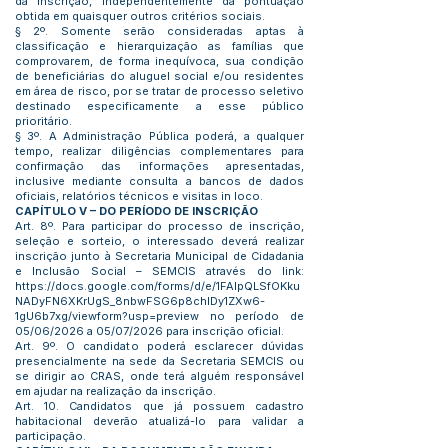
da inscrição, independentemente da pontuação
obtida em quaisquer outros critérios sociais.
§ 2º. Somente serão consideradas aptas à
classificação e hierarquização as famílias que
comprovarem, de forma inequívoca, sua condição
de beneficiárias do aluguel social e/ou residentes
em área de risco, por se tratar de processo seletivo
destinado especificamente a esse público
prioritário.
§ 3º. A Administração Pública poderá, a qualquer
tempo, realizar diligências complementares para
confirmação das informações apresentadas,
inclusive mediante consulta a bancos de dados
oficiais, relatórios técnicos e visitas in loco.
CAPÍTULO V – DO PERÍODO DE INSCRIÇÃO
Art. 8º. Para participar do processo de inscrição,
seleção e sorteio, o interessado deverá realizar
inscrição junto à Secretaria Municipal de Cidadania
e Inclusão Social – SEMCIS através do link:
https://docs.google.com/forms/d/e/1FAIpQLSfOKku
NADyFN6XKrUgS_8nbwFSG6p8chIDy1ZXw6-
1gU6b7xg/viewform?usp=preview
no período de
05/06/2026 a 05/07/2026 para inscrição oficial.
Art. 9º. O candidato poderá esclarecer dúvidas
presencialmente na sede da Secretaria SEMCIS ou
se dirigir ao CRAS, onde terá alguém responsável
em ajudar na realização da inscrição.
Art. 10. Candidatos que já possuem cadastro
habitacional deverão atualizá-lo para validar a
participação.