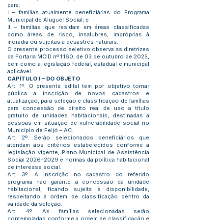
para:
I – famílias atualmente beneficiárias do Programa
Municipal de Aluguel Social; e
II – famílias que residam em áreas classificadas
como áreas de risco, insalubres, impróprias à
moradia ou sujeitas a desastres naturais.
O presente processo seletivo observa as diretrizes
da Portaria MCID nº 1.160, de 03 de outubro de 2025,
bem como a legislação federal, estadual e municipal
aplicável.
CAPÍTULO I – DO OBJETO
Art. 1º. O presente edital tem por objetivo tornar
pública a inscrição de novos cadastros e
atualização, para seleção e classificação de famílias
para concessão de direito real de uso a título
gratuito de unidades habitacionais, destinadas a
pessoas em situação de vulnerabilidade social no
Município de Feijó – AC.
Art. 2º. Serão selecionados beneficiários que
atendam aos critérios estabelecidos conforme a
legislação vigente, Plano Municipal de Assistência
Social 2026–2029 e normas da política habitacional
de interesse social.
Art. 3º. A inscrição no cadastro do referido
programa não garante a concessão da unidade
habitacional, ficando sujeita à disponibilidade,
respeitando a ordem de classificação dentro da
validade da seleção.
Art. 4º. As famílias selecionadas serão
contempladas conforme a ordem de classificação e