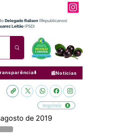
ito
Delegado Railson
(Republicanos)
Juarez Leitão
(PSD)
ransparência⬇️
📰Notícias
Imprimir
e agosto de 2019