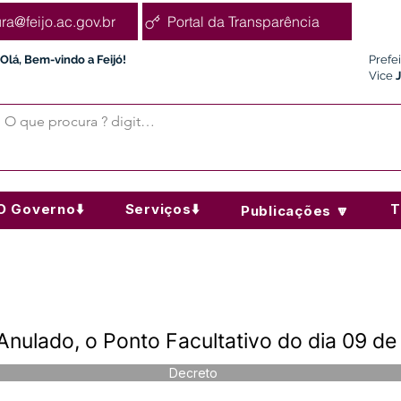
ura@feijo.ac.gov.br
Portal da Transparência
Olá, Bem-vindo a Feijó!
Prefe
Vice
O Governo⬇️
Serviços⬇️
T
Publicações 🔽
Anulado, o Ponto Facultativo do dia 09 d
Decreto