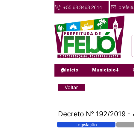
+55 68 3463 2614
prefeit
🏠Início
Município⬇️
Voltar
Decreto N° 192/2019 - 
Legislação