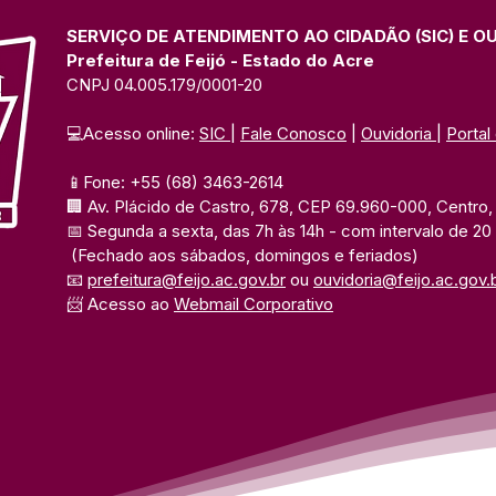
SERVIÇO DE ATENDIMENTO AO CIDADÃO (SIC) E O
Prefeitura de Feijó - Estado do Acre
CNPJ 04.005.179/0001-20
💻Acesso online: 
SIC 
| 
Fale Conosco
 | 
Ouvidoria
| 
Portal
📱Fone: +55 (68) 3463-2614 
🏢 Av. Plácido de Castro, 678, CEP 69.960-000, Centro, F
📅 Segunda a sexta, das 7h às 14h 
- com intervalo de 20
(Fechado aos sábados, domingos e feriados)
📧 
prefeitura@feijo.ac.gov.br
 ou 
ouvidoria@feijo.ac.gov.
📨 Acesso ao 
Webmail Corporativo