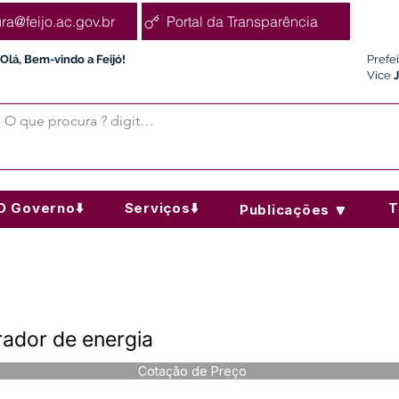
ura@feijo.ac.gov.br
Portal da Transparência
Olá, Bem-vindo a Feijó!
Prefe
Vice
O Governo⬇️
Serviços⬇️
T
Publicações 🔽
ador de energia
Cotação de Preço