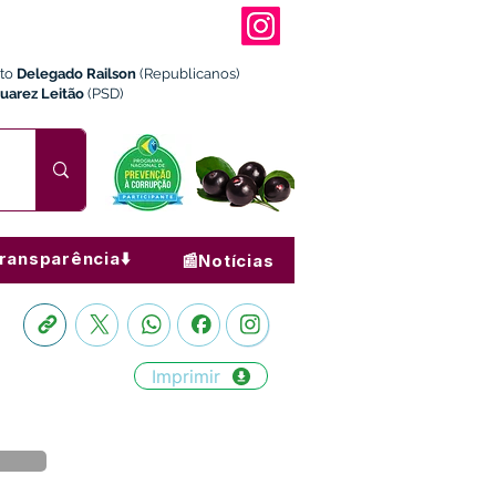
ito
Delegado Railson
(Republicanos)
Juarez Leitão
(PSD)
ransparência⬇️
📰Notícias
Imprimir