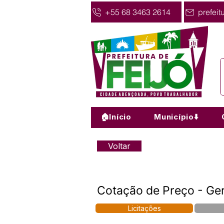
+55 68 3463 2614
prefeit
🏠Início
Município⬇️
Voltar
Cotação de Preço - Ger
Licitações