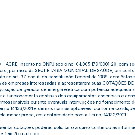
ACRE, inscrito no CNPJ sob o no. 04.005.179/0001-20, com sede
-Acre, por meio da SECRETARIA MUNICIPAL DE SAÚDE, em confor
to no art. 37, caput, da constituição Federal de 1988, com ênfas
IDA as empresas interessadas a apresentarem suas COTAÇÕE
quisição de gerador de energia elétrica com potência adequada 
tir o funcionamento contínuo dos equipamentos essenciais e con
mossensíveis durante eventuais interrupções no fornecimento de 
ei no 14.133/2021 e demais normas aplicáveis, conforme condiçõe
elo menor preço, em conformidade com a Lei no. 14.133/2021.
entar cotações poderão solicitar o arquivo contendo as inform
esfeijo@gmail.com
.