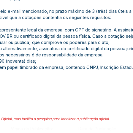
lo e-mail mencionado, no prazo máximo de 3 (três) dias úteis a 
dível que a cotações contenha os seguintes requisitos:
epresentante legal da empresa, com CPF do signatário. A assinatu
OV.BR ou certificado digital da pessoa física. Caso a cotação se
ular ou pública) que comprove os poderes para o ato;
alternativamente, assinatura do certificado digital da pessoa jurí
argos necessários é de responsabilidade da empresa;
 90 (noventa) dias;
 em papel timbrado da empresa, contendo CNPJ, Inscrição Estadua
 Oficial, mas facilita a pesquisa para localizar a publicação oficial.
Página da Publicação:
Data da Publicação: