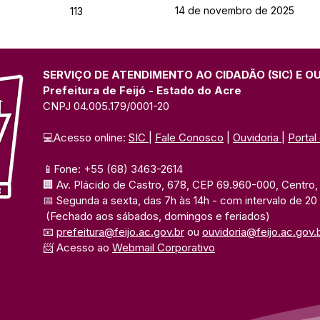
14 de novembro de 2025
113
SERVIÇO DE ATENDIMENTO AO CIDADÃO (SIC) E O
Prefeitura de Feijó - Estado do Acre
CNPJ 04.005.179/0001-20
💻Acesso online: 
SIC 
| 
Fale Conosco
 | 
Ouvidoria
| 
Portal
📱Fone: +55 (68) 3463-2614 
🏢 Av. Plácido de Castro, 678, CEP 69.960-000, Centro, F
📅 Segunda a sexta, das 7h às 14h 
- com intervalo de 20
(Fechado aos sábados, domingos e feriados)
📧 
prefeitura@feijo.ac.gov.br
 ou 
ouvidoria@feijo.ac.gov.
📨 Acesso ao 
Webmail Corporativo