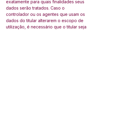
exatamente para quais finalidades seus 
dados serão tratados. Caso o 
controlador ou os agentes que usam os 
dados do titular alterarem o escopo de 
utilização, é necessário que o titular seja 
comunicado. O princípio da finalidade 
pressupõe a realização do tratamento de 
dados com propósitos legítimos, 
específicos, explícitos e informados ao 
titular; 
Adequação
: o uso dos dados tem que 
ser compatível com a finalidade 
informada de acordo com o contexto do 
tratamento; 
Necessidade
: só é permitida a coleta 
dos dados que sejam necessários para 
aquele tratamento; 
Livre acesso
: garante para os titulares a 
consulta facilitada e gratuita sobre a 
forma e duração do tratamento de 
dados, bem como a integralidade dos 
seus dados pessoais que estão sendo 