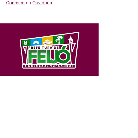
Conosco
 ou 
Ouvidoria
.
SERVIÇO DE ATENDIMENTO AO 
CIDADÃO (SIC) E OUVIDORIA
Prefeitura de Feijó - Estado do 
Acre
CNPJ 04.005.179/0001-20
💻Acesso online: 
SIC 
| 
Fale Conosco
 | 
Ouvidoria
| 
Portal de Transparência