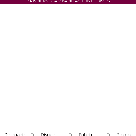
BANNERS, CAMPANHAS E INFORMES
Delegacia
Disque
Polícia
Pronto