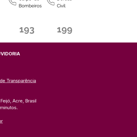
Bombeiros
Civil
193
199
UVIDORIA
 de Transparência
eijó, Acre, Brasil
 minutos. 
br