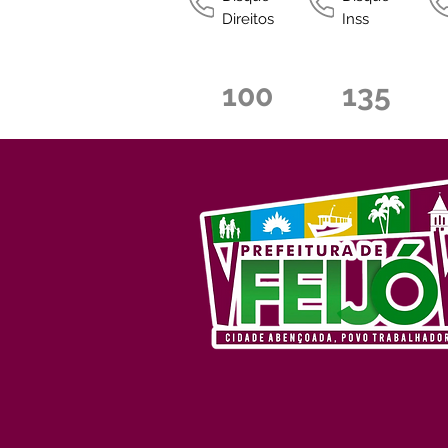
Direitos
Inss
100
135