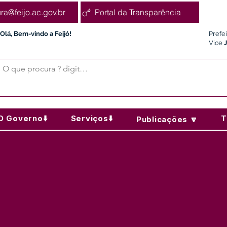
ura@feijo.ac.gov.br
Portal da Transparência
Olá, Bem-vindo a Feijó!
Prefe
Vice
O Governo⬇️
Serviços⬇️
T
Publicações 🔽
da para fornecimento de café da manhã, coffee break e salga