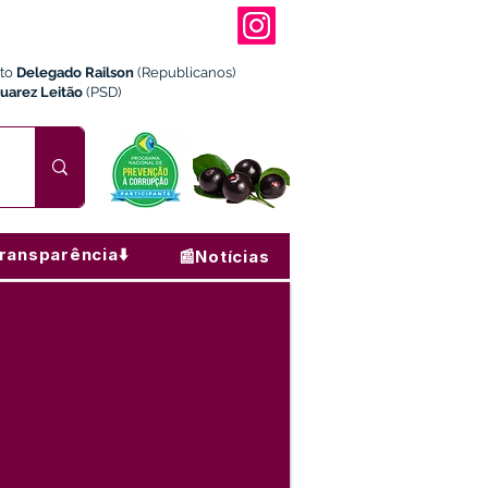
ito
Delegado Railson
(Republicanos)
Juarez Leitão
(PSD)
ransparência⬇️
📰Notícias
dos diversos ,