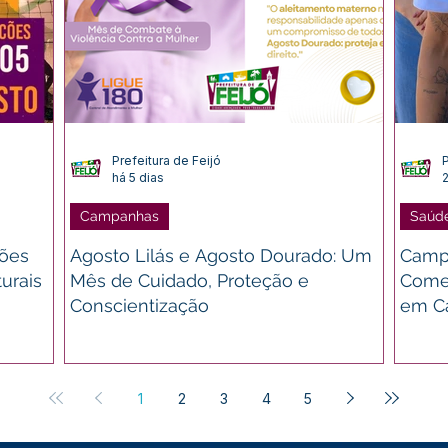
Prefeitura de Feijó
P
há 5 dias
2
Campanhas
Saúd
ções
Agosto Lilás e Agosto Dourado: Um
Campa
turais
Mês de Cuidado, Proteção e
Come
Conscientização
em C
1
2
3
4
5