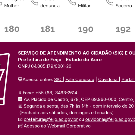
Mulher
denúncia
Militar
Socorro
180
181
190
192
SERVIÇO DE ATENDIMENTO AO CIDADÃO (SIC) E O
Prefeitura de Feijó - Estado do Acre
CNPJ 04.005.179/0001-20
💻Acesso online: 
SIC 
| 
Fale Conosco
 | 
Ouvidoria
| 
Portal
📱Fone: +55 (68) 3463-2614 
🏢 Av. Plácido de Castro, 678, CEP 69.960-000, Centro, F
📅 Segunda a sexta, das 7h às 14h 
- com intervalo de 20
(Fechado aos sábados, domingos e feriados)
📧 
prefeitura@feijo.ac.gov.br
 ou 
ouvidoria@feijo.ac.gov.
📨 Acesso ao 
Webmail Corporativo