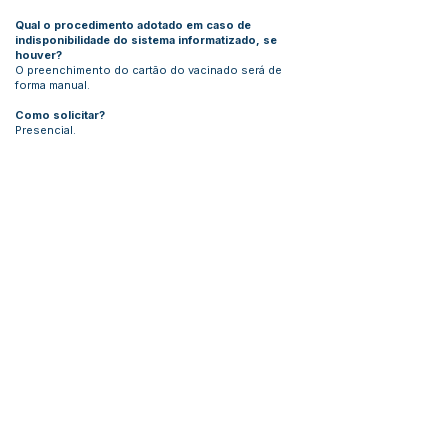
Qual o procedimento adotado em caso de
indisponibilidade do sistema informatizado, se
houver?
O preenchimento do cartão do vacinado será de
forma manual.
Como solicitar?
Presencial.
Este texto não substitui o publicado no Diário Oficial, mas
facilita a pesquisa para localizar a publicação oficial.
Número do Diário:
Página da Publicação:
Data da Publicação:
25 de agosto de 2023
Órgão:
Sec. Saúde