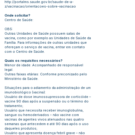
http://portalms.saude.gov.br/saude-de-a-
z/vacinacao/orientacoes-sobre-vacinacao
Onde solicitar?
Centro de Saúde:
OBS:
Outras Unidades de Saúde possuem salas de
vacina, como por exemplo as Unidades de Saúde da
Família. Para informações de outras unidades que
ofereçam o serviço de vacina, entrar em contato
com o Centro de Saúde.
Quais os requisitos necessários?
Menor de idade: Acompanhado de responsável
legal.
Outras faixas etárias: Conforme preconizado pelo
Ministério da Saúde.
Situações para o adiamento da administração de um
imunobiológico (vacina):
Usuário de dose imunossupressora de corticóide –
vacine 90 dias após a suspensão ou o término do
tratamento;
Usuário que necessita receber imunoglobulina,
sangue ou hemoderivados – não vacine com
vacinas de agentes vivos atenuados nas quatro
semanas que antecedem e até 90 dias após o uso
daqueles produtos;
Usuário que apresenta doença febril grave – não