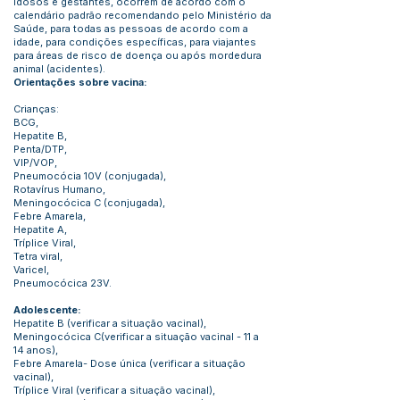
idosos e gestantes, ocorrem de acordo com o
calendário padrão recomendando pelo Ministério da
Saúde, para todas as pessoas de acordo com a
idade, para condições específicas, para viajantes
para áreas de risco de doença ou após mordedura
animal (acidentes).
Orientações sobre vacina:
Crianças:
BCG,
Hepatite B,
Penta/DTP,
VIP/VOP,
Pneumocócia 10V (conjugada),
Rotavírus Humano,
Meningocócica C (conjugada),
Febre Amarela,
Hepatite A,
Tríplice Viral,
Tetra viral,
Varicel,
Pneumocócica 23V.
Adolescente:
Hepatite B (verificar a situação vacinal),
Meningocócica C(verificar a situação vacinal - 11 a
14 anos),
Febre Amarela- Dose única (verificar a situação
vacinal),
Tríplice Viral (verificar a situação vacinal),