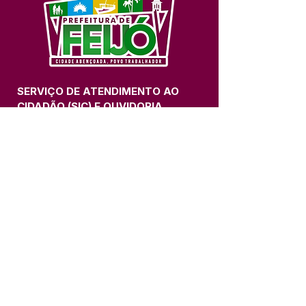
SERVIÇO DE ATENDIMENTO AO 
CIDADÃO (SIC) E OUVIDORIA
Prefeitura de Feijó - Estado do 
Acre
CNPJ 04.005.179/0001-20
💻Acesso online: 
SIC 
| 
Fale Conosco
 | 
Ouvidoria
| 
Portal de Transparência
📱Fone: +55 (68) 3463-2614 
🏢 Av. Plácido de Castro, 678, CEP 
69.960-000, Centro, Feijó, Acre, Brasil
📅 Segunda a sexta, das 7h às 14h 
- 
com intervalo de 20 minutos. 
(Fechado aos sábados, domingos e 