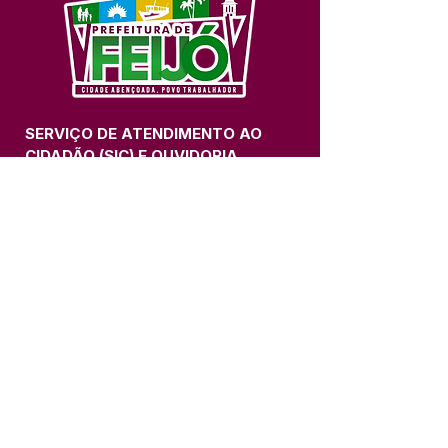
SERVIÇO DE ATENDIMENTO AO 
CIDADÃO (SIC) E OUVIDORIA
Prefeitura de Feijó - Estado do 
Acre
CNPJ 04.005.179/0001-20
💻Acesso online: 
SIC 
| 
Fale Conosco
 | 
Ouvidoria
| 
Portal de Transparência
📱Fone: +55 (68) 3463-2614 
🏢 Av. Plácido de Castro, 678, CEP 
69.960-000, Centro, Feijó, Acre, Brasil
📅 Segunda a sexta, das 7h às 14h 
- 
com intervalo de 20 minutos. 
(Fechado aos sábados, domingos e 