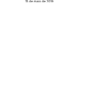
15 de maio de 2019
Órgão:
Sec. Obras
SERVIÇO DE ATENDIMENTO AO 
CIDADÃO (SIC) E OUVIDORIA
Prefeitura de Feijó - Estado do 
Acre
CNPJ 04.005.179/0001-20
💻Acesso online: 
SIC 
| 
Fale Conosco
 | 
Ouvidoria
| 
Portal de Transparência