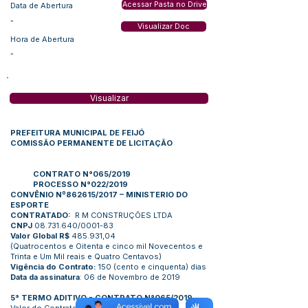
Acessar Pasta no Drive
Data de Abertura
-
Visualizar Doc
Hora de Abertura
-
Visualizar
PREFEITURA MUNICIPAL DE FEIJÓ
COMISSÃO PERMANENTE DE LICITAÇÃO
CONTRATO N°065/2019
PROCESSO N°022/2019
CONVÊNIO Nº862615/2017 – MINISTERIO DO
ESPORTE
CONTRATADO:
R M CONSTRUÇÕES LTDA
CNPJ
08.731.640
/0001-83
Valor Global R$
485.931,04
(Quatrocentos e Oitenta e cinco mil Novecentos e
Trinta e Um Mil reais e Quatro Centavos)
Vigência do Contrato:
150 (cento e cinquenta) dias
Data da assinatura
: 06 de Novembro de 2019
5° TERMO ADITIVO - CONTRATO N°065/2019