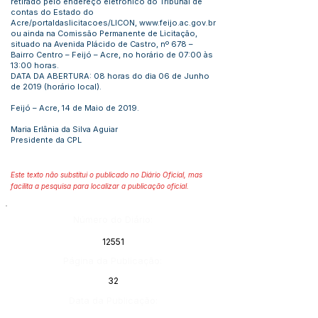
retirado pelo endereço eletrônico do Tribunal de
contas do Estado do
Acre/portaldaslicitacoes/LICON,
www.feijo.ac.gov.br
ou ainda na Comissão Permanente de Licitação,
situado na Avenida Plácido de Castro, nº 678 –
Bairro Centro – Feijó – Acre, no horário de 07:00 às
13:00 horas.
DATA DA ABERTURA: 08 horas do dia 06 de Junho
de 2019 (horário local).
Feijó – Acre, 14 de Maio de 2019.
Maria Erlânia da Silva Aguiar
Presidente da CPL
Este texto não substitui o publicado no Diário Oficial, mas
facilita a pesquisa para localizar a publicação oficial.
Número do Diário:
12551
Página da Publicação:
32
Data da Publicação: