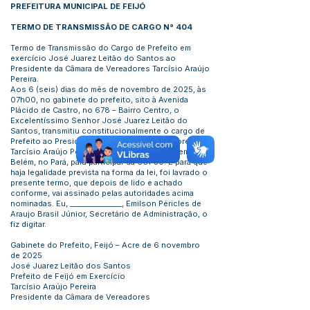
PREFEITURA MUNICIPAL DE FEIJÓ
TERMO DE TRANSMISSÃO DE CARGO N° 404
Termo de Transmissão do Cargo de Prefeito em
exercício José Juarez Leitão do Santos ao
Presidente da Câmara de Vereadores Tarcísio Araújo
Pereira.
Aos 6 (seis) dias do mês de novembro de 2025, às
07h00, no gabinete do prefeito, sito à Avenida
Plácido de Castro, no 678 – Bairro Centro, o
Excelentíssimo Senhor José Juarez Leitão do
Santos, transmitiu constitucionalmente o cargo de
Prefeito ao Presidente da Câmara de Vereadores
Tarcísio Araújo Pereira, em razão da sua viagem a
Belém, no Pará, para participar da COP30. E para que
haja legalidade prevista na forma da lei, foi lavrado o
presente termo, que depois de lido e achado
conforme, vai assinado pelas autoridades acima
nominadas. Eu, _______________, Emilson Péricles de
Araujo Brasil Júnior, Secretário de Administração, o
fiz digitar.
Gabinete do Prefeito, Feijó – Acre de 6 novembro
de 2025
José Juarez Leitão dos Santos
Prefeito de Feijó em Exercício
Tarcísio Araújo Pereira
Presidente da Câmara de Vereadores