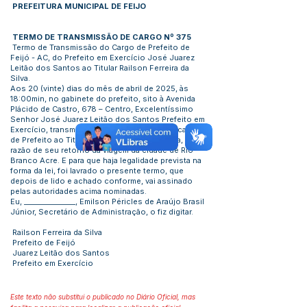
PREFEITURA MUNICIPAL DE FEIJO
TERMO DE TRANSMISSÃO DE CARGO Nº 375
Termo de Transmissão do Cargo de Prefeito de
Feijó - AC, do Prefeito em Exercício José Juarez
Leitão dos Santos ao Titular Railson Ferreira da
Silva.
Aos 20 (vinte) dias do mês de abril de 2025, às
18:00min, no gabinete do prefeito, sito à Avenida
Plácido de Castro, 678 – Centro, Excelentíssimo
Senhor José Juarez Leitão dos Santos Prefeito em
Exercício, transmitiu constitucionalmente o cargo
de Prefeito ao Titular Railson Ferreira da Silva, em
razão de seu retorno da viagem da cidade de Rio
Branco Acre. E para que haja legalidade prevista na
forma da lei, foi lavrado o presente termo, que
depois de lido e achado conforme, vai assinado
pelas autoridades acima nominadas.
Eu, _______________, Emilson Péricles de Araújo Brasil
Júnior, Secretário de Administração, o fiz digitar.
Railson Ferreira da Silva
Prefeito de Feijó
Juarez Leitão dos Santos
Prefeito em Exercício
Este texto não substitui o publicado no Diário Oficial, mas