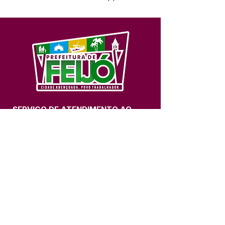
SERVIÇO DE ATENDIMENTO AO 
CIDADÃO (SIC) E OUVIDORIA
Prefeitura de Feijó - Estado do 
Acre
CNPJ 04.005.179/0001-20
💻Acesso online: 
SIC 
| 
Fale Conosco
 | 
Ouvidoria
| 
Portal de Transparência
📱Fone: +55 (68) 3463-2614 
🏢 Av. Plácido de Castro, 678, CEP 