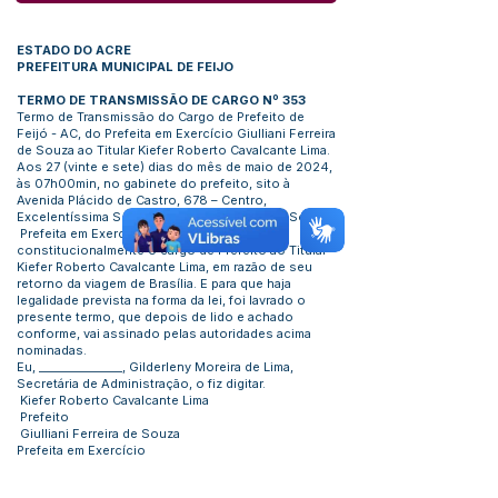
ESTADO DO ACRE
PREFEITURA MUNICIPAL DE FEIJO
TERMO DE TRANSMISSÃO DE CARGO Nº 353
Termo de Transmissão do Cargo de Prefeito de
Feijó - AC, do Prefeita em Exercício Giulliani Ferreira
de Souza ao Titular Kiefer Roberto Cavalcante Lima.
Aos 27 (vinte e sete) dias do mês de maio de 2024,
às 07h00min, no gabinete do prefeito, sito à
Avenida Plácido de Castro, 678 – Centro,
Excelentíssima Senhora Giulliani Ferreira de Souza
Prefeita em Exercício, transmitiu
constitucionalmente o cargo de Prefeito ao Titular
Kiefer Roberto Cavalcante Lima, em razão de seu
retorno da viagem de Brasília. E para que haja
legalidade prevista na forma da lei, foi lavrado o
presente termo, que depois de lido e achado
conforme, vai assinado pelas autoridades acima
nominadas.
Eu, _______________, Gilderleny Moreira de Lima,
Secretária de Administração, o fiz digitar.
Kiefer Roberto Cavalcante Lima
Prefeito
Giulliani Ferreira de Souza
Prefeita em Exercício