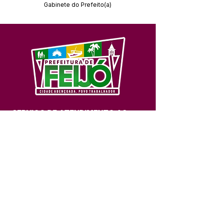
Gabinete do Prefeito(a)
SERVIÇO DE ATENDIMENTO AO 
CIDADÃO (SIC) E OUVIDORIA
Prefeitura de Feijó - Estado do 
Acre
CNPJ 04.005.179/0001-20
💻Acesso online: 
SIC 
| 
Fale Conosco
 | 
Ouvidoria
| 
Portal de Transparência
📱Fone: +55 (68) 3463-2614 