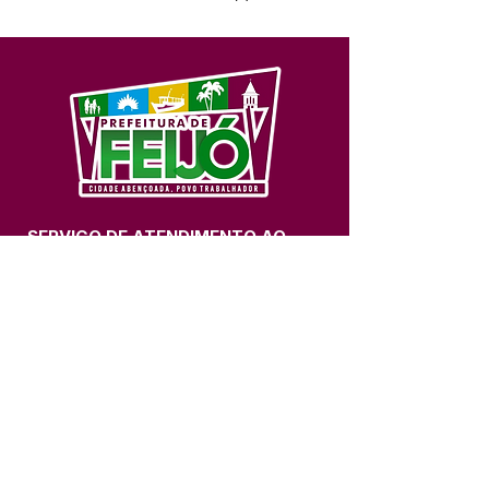
SERVIÇO DE ATENDIMENTO AO 
CIDADÃO (SIC) E OUVIDORIA
Prefeitura de Feijó - Estado do 
Acre
CNPJ 04.005.179/0001-20
💻Acesso online: 
SIC 
| 
Fale Conosco
 | 
Ouvidoria
| 
Portal de Transparência
📱Fone: +55 (68) 3463-2614 
🏢 Av. Plácido de Castro, 678, CEP 