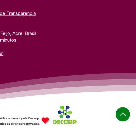
 de Transparência
eijó, Acre, Brasil
 minutos. 
br
uída com amor pela Decorp.
dos os direitos reservados.