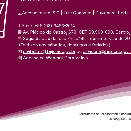
💻Acesso online: 
SIC 
| 
Fale Conosco
 | 
Ouvidoria
| 
Portal
📱Fone: +55 (68) 3463-2614 
🏢 Av. Plácido de Castro, 678, CEP 69.960-000, Centro, F
📅 Segunda a sexta, das 7h às 14h 
- com intervalo de 20
(Fechado aos sábados, domingos e feriados)
📧 
prefeitura@feijo.ac.gov.br
 ou 
ouvidoria@feijo.ac.gov.
📨 Acesso ao 
Webmail Corporativo
Ferramenta de Transparência constr
© 2009-2024. To