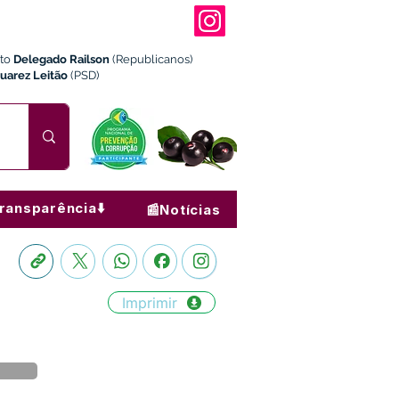
ito
Delegado Railson
(Republicanos)
Juarez Leitão
(PSD)
ransparência⬇️
📰Notícias
Imprimir