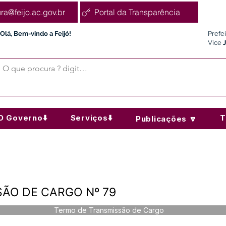
ura@feijo.ac.gov.br
Portal da Transparência
Olá, Bem-vindo a Feijó!
Prefe
Vice
O Governo⬇️
Serviços⬇️
T
Publicações 🔽
ÃO DE CARGO Nº 79
Termo de Transmissão de Cargo