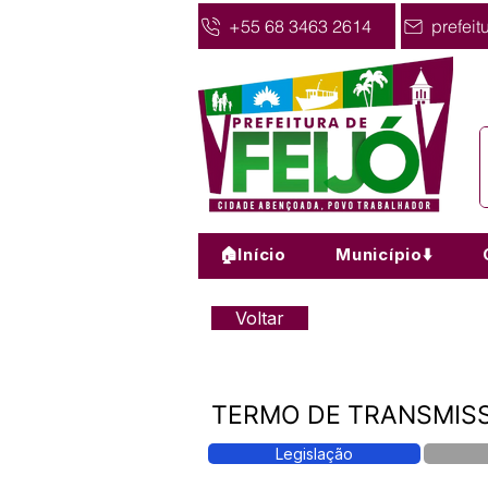
+55 68 3463 2614
prefeit
🏠Início
Município⬇️
Voltar
TERMO DE TRANSMISS
Legislação