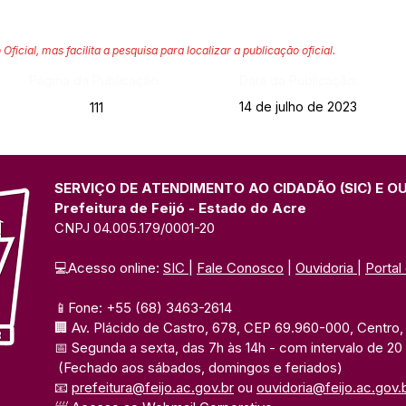
 Oficial, mas facilita a pesquisa para localizar a publicação oficial.
Página da Publicação:
Data da Publicação:
14 de julho de 2023
111
SERVIÇO DE ATENDIMENTO AO CIDADÃO (SIC) E O
Prefeitura de Feijó - Estado do Acre
CNPJ 04.005.179/0001-20
💻Acesso online: 
SIC 
| 
Fale Conosco
 | 
Ouvidoria
| 
Portal
📱Fone: +55 (68) 3463-2614 
🏢 Av. Plácido de Castro, 678, CEP 69.960-000, Centro, F
📅 Segunda a sexta, das 7h às 14h 
- com intervalo de 20
(Fechado aos sábados, domingos e feriados)
📧 
prefeitura@feijo.ac.gov.br
 ou 
ouvidoria@feijo.ac.gov.