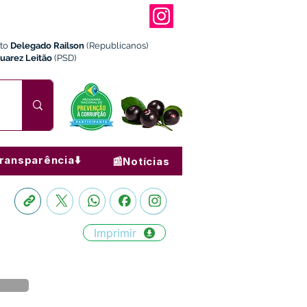
ito
Delegado Railson
(Republicanos)
Juarez Leitão
(PSD)
ransparência⬇️
📰Notícias
Imprimir