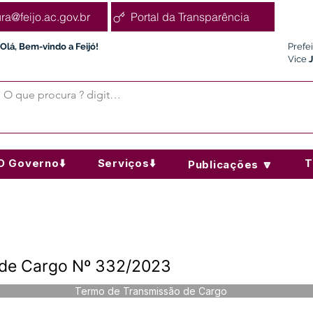
ura@feijo.ac.gov.br
Portal da Transparência
Olá, Bem-vindo a Feijó!
Prefe
Vice
O Governo⬇️
Serviços⬇️
T
Publicações 🔽
 de Cargo Nº 332/2023
Termo de Transmissão de Cargo