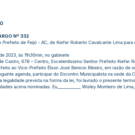
JÓ
ARGO Nº 332
refeito de Feijó - AC, de Kiefer Roberto Cavalcante Lima para 
 de 2023, às 11h30min, no gabinete
 de Castro, 678 – Centro, Excelentíssimo Senhor Prefeito Kiefer 
feito ao Vice-Prefeito Élson José Benicio Ribeiro, em razão de s
eguinte agenda, participar do Encontro Municipalista na sede da
 legalidade prevista na forma da lei, foi lavrado o presente term
idades acima nominadas. Eu,__________, Wisley Monteiro de Lima,