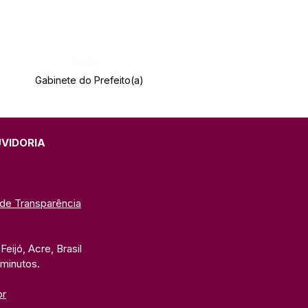
Órgão:
Gabinete do Prefeito(a)
UVIDORIA
 de Transparência
eijó, Acre, Brasil
 minutos. 
br