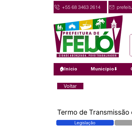
+55 68 3463 2614
prefeit
🏠Início
Município⬇️
Voltar
Termo de Transmissão
Legislação