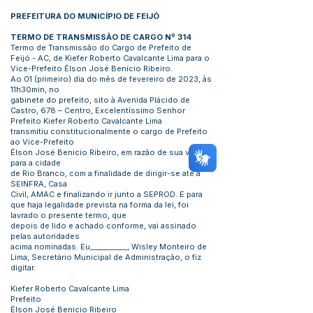
PREFEITURA DO MUNICÍPIO DE FEIJÓ
TERMO DE TRANSMISSÃO DE CARGO Nº 314
Termo de Transmissão do Cargo de Prefeito de
Feijó - AC, de Kiefer Roberto Cavalcante Lima para o
Vice-Prefeito Élson José Benicio Ribeiro.
Ao 01 (primeiro) dia do mês de fevereiro de 2023, às
11h30min, no
gabinete do prefeito, sito à Avenida Plácido de
Castro, 678 – Centro, Excelentíssimo Senhor
Prefeito Kiefer Roberto Cavalcante Lima
transmitiu constitucionalmente o cargo de Prefeito
ao Vice-Prefeito
Élson José Benicio Ribeiro, em razão de sua viagem
para a cidade
de Rio Branco, com a finalidade de dirigir-se até à
SEINFRA, Casa
Civil, AMAC e finalizando ir junto a SEPROD. E para
que haja legalidade prevista na forma da lei, foi
lavrado o presente termo, que
depois de lido e achado conforme, vai assinado
pelas autoridades
acima nominadas. Eu,__________, Wisley Monteiro de
Lima, Secretário Municipal de Administração, o fiz
digitar.
Kiefer Roberto Cavalcante Lima
Prefeito
Élson José Benicio Ribeiro