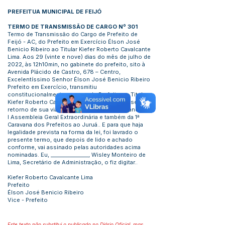
PREFEITUA MUNICIPAL DE FEIJÓ
TERMO DE TRANSMISSÃO DE CARGO Nº 301
Termo de Transmissão do Cargo de Prefeito de
Feijó - AC, do Prefeito em Exercício Élson José
Benicio Ribeiro ao Titular Kiefer Roberto Cavalcante
Lima. Aos 29 (vinte e nove) dias do mês de julho de
2022, às 12h10min, no gabinete do prefeito, sito à
Avenida Plácido de Castro, 678 – Centro,
Excelentíssimo Senhor Élson José Benicio Ribeiro
Prefeito em Exercício, transmitiu
constitucionalmente o cargo de Prefeito ao Titular
Kiefer Roberto Cavalcante Lima, em razão de seu
retorno de sua viagem, onde estava participando da
I Assembleia Geral Extraordinária e também da 1ª
Caravana dos Prefeitos ao Juruá.. E para que haja
legalidade prevista na forma da lei, foi lavrado o
presente termo, que depois de lido e achado
conforme, vai assinado pelas autoridades acima
nominadas. Eu, _______________, Wisley Monteiro de
Lima, Secretário de Administração, o fiz digitar..
Kiefer Roberto Cavalcante Lima
Prefeito
Élson José Benicio Ribeiro
Vice - Prefeito
Este texto não substitui o publicado no Diário Oficial, mas