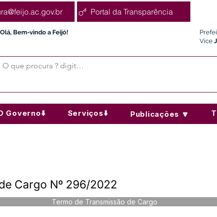
ura@feijo.ac.gov.br
Portal da Transparência
Olá, Bem-vindo a Feijó!
Prefe
Vice
O Governo⬇️
Serviços⬇️
T
Publicações 🔽
 de Cargo Nº 296/2022
Termo de Transmissão de Cargo