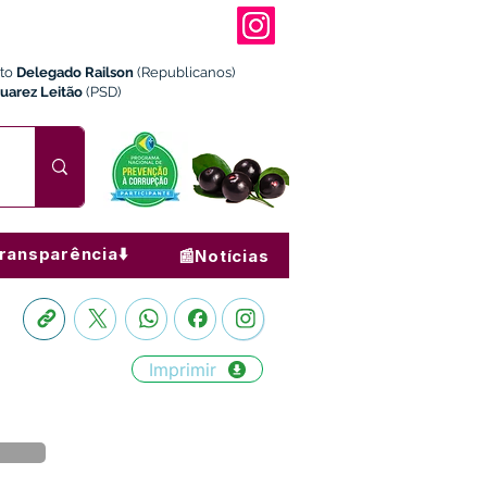
ito
Delegado Railson
(Republicanos)
Juarez Leitão
(PSD)
ransparência⬇️
📰Notícias
Imprimir