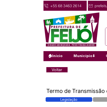
+55 68 3463 2614
prefeit
🏠Início
Município⬇️
Voltar
Termo de Transmissão
Legislação