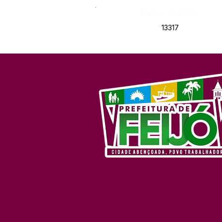
Número do Diário:
13317