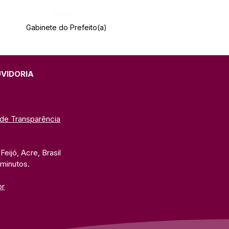
Órgão:
Gabinete do Prefeito(a)
UVIDORIA
 de Transparência
eijó, Acre, Brasil
 minutos. 
br