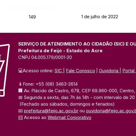
Página da Publicação:
Data da Publicação:
1 de julho de 2022
149
SERVIÇO DE ATENDIMENTO AO CIDADÃO (SIC) E O
Prefeitura de Feijó - Estado do Acre
CNPJ 04.005.179/0001-20
💻Acesso online: 
SIC 
| 
Fale Conosco
 | 
Ouvidoria
| 
Portal
📱Fone: +55 (68) 3463-2614 
🏢 Av. Plácido de Castro, 678, CEP 69.960-000, Centro, F
📅 Segunda a sexta, das 7h às 14h 
- com intervalo de 20
(Fechado aos sábados, domingos e feriados)
📧 
prefeitura@feijo.ac.gov.br
 ou 
ouvidoria@feijo.ac.gov.
📨 Acesso ao 
Webmail Corporativo