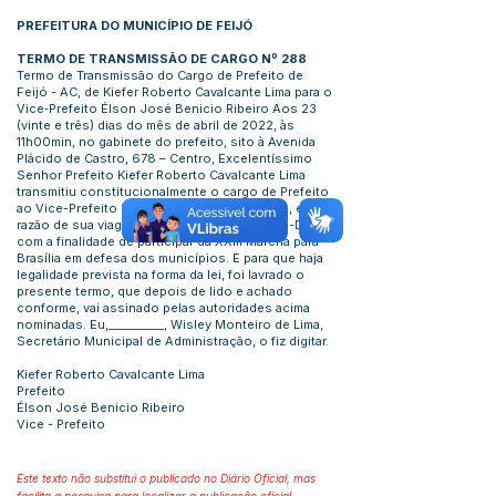
PREFEITURA DO MUNICÍPIO DE FEIJÓ
TERMO DE TRANSMISSÃO DE CARGO Nº 288
Termo de Transmissão do Cargo de Prefeito de
Feijó - AC, de Kiefer Roberto Cavalcante Lima para o
Vice‐Prefeito Élson José Benicio Ribeiro Aos 23
(vinte e três) dias do mês de abril de 2022, às
11h00min, no gabinete do prefeito, sito à Avenida
Plácido de Castro, 678 – Centro, Excelentíssimo
Senhor Prefeito Kiefer Roberto Cavalcante Lima
transmitiu constitucionalmente o cargo de Prefeito
ao Vice-Prefeito Élson José Benicio Ribeiro, em
razão de sua viagem para a cidade de Brasília-DF,
com a finalidade de participar da XXIII Marcha para
Brasília em defesa dos municípios. E para que haja
legalidade prevista na forma da lei, foi lavrado o
presente termo, que depois de lido e achado
conforme, vai assinado pelas autoridades acima
nominadas. Eu,__________, Wisley Monteiro de Lima,
Secretário Municipal de Administração, o fiz digitar.
Kiefer Roberto Cavalcante Lima
Prefeito
Élson José Benicio Ribeiro
Vice - Prefeito
Este texto não substitui o publicado no Diário Oficial, mas