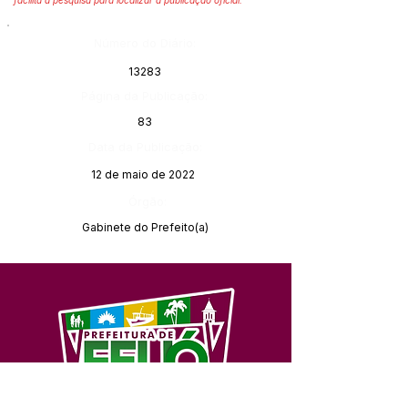
facilita a pesquisa para localizar a publicação oficial.
Número do Diário:
13283
Página da Publicação:
83
Data da Publicação:
12 de maio de 2022
Órgão:
Gabinete do Prefeito(a)