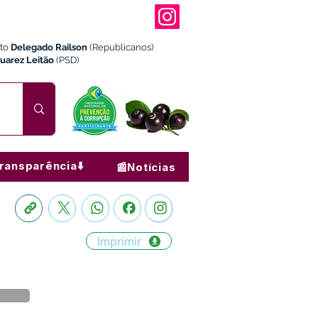
ito
Delegado Railson
(Republicanos)
Juarez Leitão
(PSD)
ransparência⬇️
📰Notícias
Imprimir