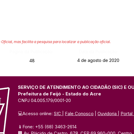
 Oficial, mas facilita a pesquisa para localizar a publicação oficial.
Página da Publicação:
Data da Publicação:
4 de agosto de 2020
48
SERVIÇO DE ATENDIMENTO AO CIDADÃO (SIC) E O
Prefeitura de Feijó - Estado do Acre
CNPJ 04.005.179/0001-20
💻Acesso online: 
SIC 
| 
Fale Conosco
 | 
Ouvidoria
| 
Portal
📱Fone: +55 (68) 3463-2614 
🏢 Av. Plácido de Castro, 678, CEP 69.960-000, Centro, F