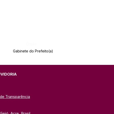
Órgão:
Gabinete do Prefeito(a)
UVIDORIA
 de Transparência
eijó, Acre, Brasil