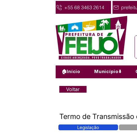
+55 68 3463 2614
prefeit
🏠Início
Município⬇️
Voltar
Termo de Transmissão
Legislação