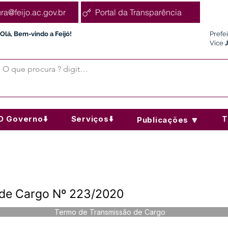
ura@feijo.ac.gov.br
Portal da Transparência
Olá, Bem-vindo a Feijó!
Prefe
Vice
O Governo⬇️
Serviços⬇️
T
Publicações 🔽
 de Cargo Nº 223/2020
Termo de Transmissão de Cargo