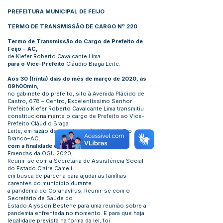
PREFEITURA MUNICIPAL DE FEIJO
TERMO DE TRANSMISSÃO DE CARGO Nº 220
Termo de Transmissão do Cargo de Prefeito de
Feijó - AC,
de Kiefer Roberto Cavalcante Lima
para o Vice-Prefeito
Cláudio Braga Leite.
Aos 30 (trinta) dias do mês de março de 2020, às
09h00min,
no gabinete do prefeito, sito à Avenida Plácido de
Castro, 678 – Centro, Excelentíssimo Senhor
Prefeito Kiefer Roberto Cavalcante Lima transmitiu
constitucionalmente o cargo de Prefeito ao Vice-
Prefeito Cláudio Braga
Leite, em razão de sua viagem à cidade de Rio
Branco–AC,
com a finalidade de
ir à AMAC tratar sobre as
Emendas da OGU 2020;
Reunir-se com a Secretária de Assistência Social
do Estado Claire Cameli
em busca de parceria para ajudar as famílias
carentes do município durante
a pandemia do Coranavírus; Reunir-se com o
Secretário de Saúde do
Estado Alysson Bestene para uma reunião sobre a
pandemia enfrentada no momento. E para que haja
legalidade prevista na forma da lei, foi