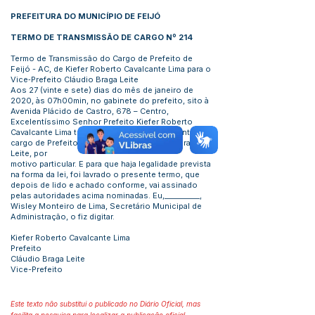
PREFEITURA DO MUNICÍPIO DE FEIJÓ
TERMO DE TRANSMISSÃO DE CARGO Nº 214
Termo de Transmissão do Cargo de Prefeito de
Feijó - AC, de Kiefer Roberto Cavalcante Lima para o
Vice‐Prefeito Cláudio Braga Leite
Aos 27 (vinte e sete) dias do mês de janeiro de
2020, às 07h00min, no gabinete do prefeito, sito à
Avenida Plácido de Castro, 678 – Centro,
Excelentíssimo Senhor Prefeito Kiefer Roberto
Cavalcante Lima transmitiu constitucionalmente o
cargo de Prefeito ao Vice-Prefeito Cláudio Braga
Leite, por
motivo particular. E para que haja legalidade prevista
na forma da lei, foi lavrado o presente termo, que
depois de lido e achado conforme, vai assinado
pelas autoridades acima nominadas. Eu,__________,
Wisley Monteiro de Lima, Secretário Municipal de
Administração, o fiz digitar.
Kiefer Roberto Cavalcante Lima
Prefeito
Cláudio Braga Leite
Vice-Prefeito
Este texto não substitui o publicado no Diário Oficial, mas