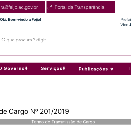
ura@feijo.ac.gov.br
Portal da Transparência
Olá, Bem-vindo a Feijó!
Prefe
Vice
O Governo⬇️
Serviços⬇️
T
Publicações 🔽
de Cargo Nº 201/2019
Termo de Transmissão de Cargo