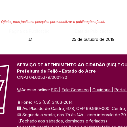
 Oficial, mas facilita a pesquisa para localizar a publicação oficial.
Página da Publicação:
Data da Publicação:
25 de outubro de 2019
41
SERVIÇO DE ATENDIMENTO AO CIDADÃO (SIC) E O
Prefeitura de Feijó - Estado do Acre
CNPJ 04.005.179/0001-20
💻Acesso online: 
SIC 
| 
Fale Conosco
 | 
Ouvidoria
| 
Portal
📱Fone: +55 (68) 3463-2614 
🏢 Av. Plácido de Castro, 678, CEP 69.960-000, Centro, F
📅 Segunda a sexta, das 7h às 14h 
- com intervalo de 20
(Fechado aos sábados, domingos e feriados)