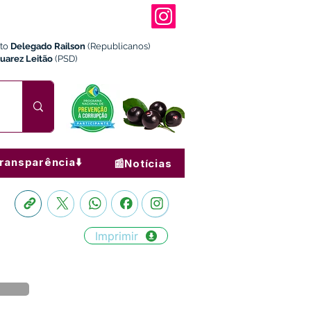
ito
Delegado Railson
(Republicanos)
Juarez Leitão
(PSD)
ransparência⬇️
📰Notícias
Imprimir