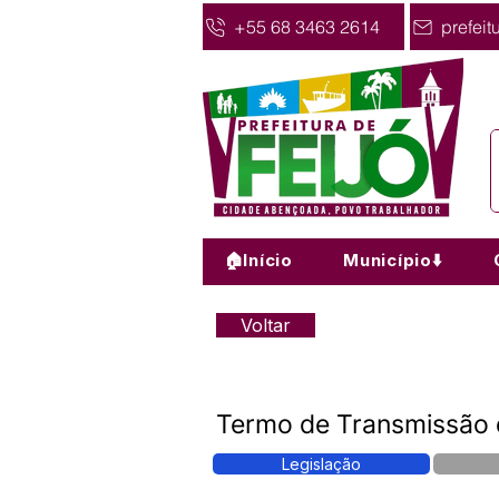
+55 68 3463 2614
prefeit
🏠Início
Município⬇️
Voltar
Termo de Transmissão 
Legislação