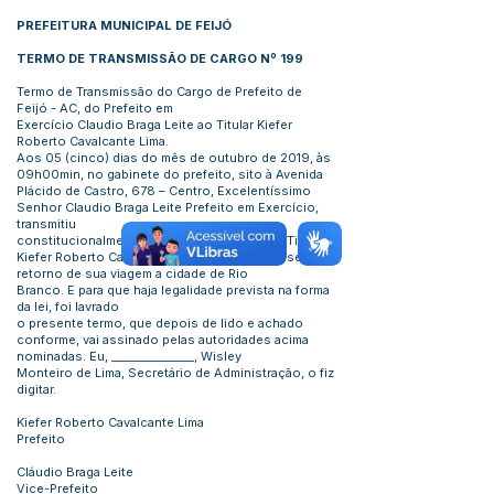
PREFEITURA MUNICIPAL DE FEIJÓ
TERMO DE TRANSMISSÃO DE CARGO Nº 199
Termo de Transmissão do Cargo de Prefeito de
Feijó - AC, do Prefeito em
Exercício Claudio Braga Leite ao Titular Kiefer
Roberto Cavalcante Lima.
Aos 05 (cinco) dias do mês de outubro de 2019, às
09h00min, no gabinete do prefeito, sito à Avenida
Plácido de Castro, 678 – Centro, Excelentíssimo
Senhor Claudio Braga Leite Prefeito em Exercício,
transmitiu
constitucionalmente o cargo de Prefeito ao Titular
Kiefer Roberto Cavalcante Lima, em razão de seu
retorno de sua viagem a cidade de Rio
Branco. E para que haja legalidade prevista na forma
da lei, foi lavrado
o presente termo, que depois de lido e achado
conforme, vai assinado pelas autoridades acima
nominadas. Eu, _______________, Wisley
Monteiro de Lima, Secretário de Administração, o fiz
digitar.
Kiefer Roberto Cavalcante Lima
Prefeito
Cláudio Braga Leite
Vice-Prefeito