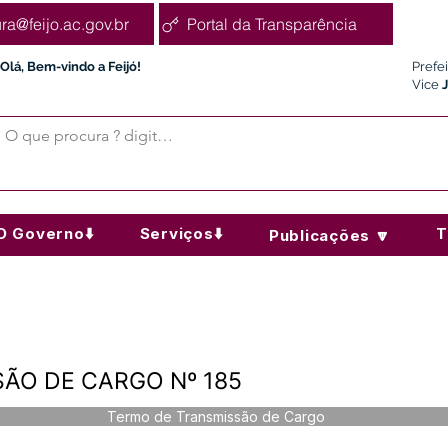
ura@feijo.ac.gov.br
Portal da Transparência
Olá, Bem-vindo a Feijó!
Prefe
Vice
O Governo⬇️
Serviços⬇️
T
Publicações 🔽
ÃO DE CARGO Nº 185
Termo de Transmissão de Cargo