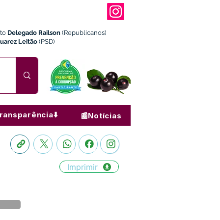
ito
Delegado Railson
(Republicanos)
Juarez Leitão
(PSD)
ransparência⬇️
📰Notícias
Imprimir