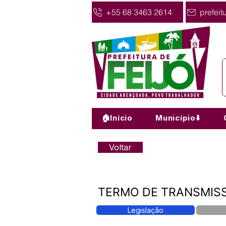
+55 68 3463 2614
prefeit
🏠Início
Município⬇️
Voltar
TERMO DE TRANSMISS
Legislação