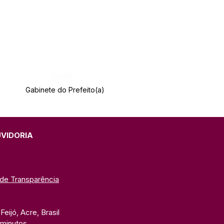
Órgão:
Gabinete do Prefeito(a)
UVIDORIA
 de Transparência
eijó, Acre, Brasil
 minutos. 