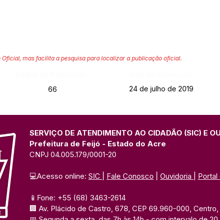
 Oficial, mas facilita a pesquisa para localizar a publicação oficial.
Página da Publicação:
Data da Publicação:
24 de julho de 2019
66
SERVIÇO DE ATENDIMENTO AO CIDADÃO (SIC) E O
Prefeitura de Feijó - Estado do Acre
CNPJ 04.005.179/0001-20
💻Acesso online: 
SIC 
| 
Fale Conosco
 | 
Ouvidoria
| 
Portal
📱Fone: +55 (68) 3463-2614 
🏢 Av. Plácido de Castro, 678, CEP 69.960-000, Centro, F
📅 Segunda a sexta, das 7h às 14h 
- com intervalo de 20