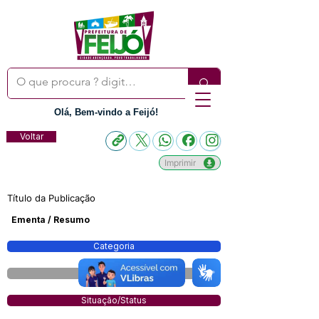
Olá, Bem-vindo a Feijó!
Voltar
Imprimir
Título da Publicação
Ementa / Resumo
Categoria
modalidade
Situação/Status