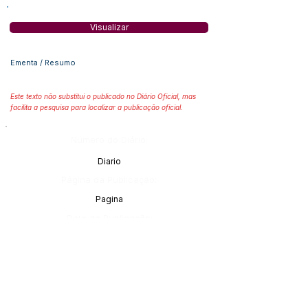
Visualizar
Ementa / Resumo
Este texto não substitui o publicado no Diário Oficial, mas
facilita a pesquisa para localizar a publicação oficial.
Número do Diário:
Diario
Página da Publicação:
Pagina
Data da Publicação:
Data
Órgão:
Órgão