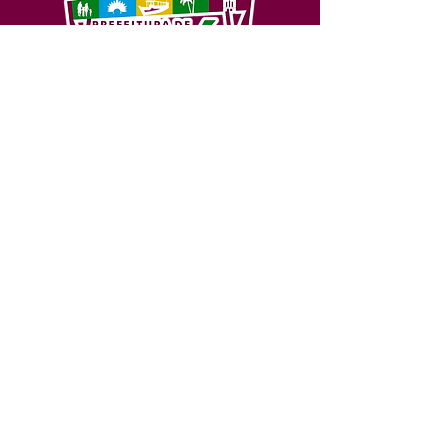
SERVIÇO DE ATENDIMENTO AO 
CIDADÃO (SIC) E OUVIDORIA
Prefeitura de Feijó - Estado do 
Acre
CNPJ 04.005.179/0001-20
💻Acesso online: 
SIC 
| 
Fale Conosco
 | 
Ouvidoria
| 
Portal de Transparência
📱Fone: +55 (68) 3463-2614 
🏢 Av. Plácido de Castro, 678, CEP 
69.960-000, Centro, Feijó, Acre, Brasil
📅 Segunda a sexta, das 7h às 14h 
- 
com intervalo de 20 minutos. 
(Fechado aos sábados, domingos e 