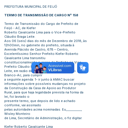
PREFEITURA MUNICIPAL DE FEIJÓ
TERMO DE TRANSMISSÃO DE CARGO Nº 158
Termo de Transmissão do Cargo de Prefeito de
Feijó - AC, de Kiefer
Roberto Cavalcante Lima para o Vice-Prefeito
Cláudio Braga Leite.
Aos 06 (seis) dias do mês de Dezembro de 2018, às
12h00min, no gabinete do prefeito, situada à
Avenida Plácido de Castro, 678 – Centro,
Excelentíssimo Senhor Prefeito Kiefer Roberto
Cavalcante Lima transmitiu
constitucionalmente o cargo de Prefeito ao Vice-
Prefeito Cláudio Braga
Leite, em razão de sua viagem à cidade de Rio
Branco-Ac, para cumprir
a seguinte agenda: 1- ir junto à AMAC buscar
informações sobre possíveis mudanças no projeto
da Construção da Casa de Apoio ao Produtor
Rural, para que haja legalidade prevista na forma da
lei, foi lavrado o
presente termo, que depois de lido e achado
conforme, vai assinado
pelas autoridades acima nominadas. Eu,__________,
Wisley Monteiro
de Lima, Secretário de Administração, o fiz digitar.
Kiefer Roberto Cavalcante Lima