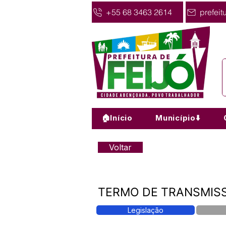
+55 68 3463 2614
prefeit
🏠Início
Município⬇️
Voltar
TERMO DE TRANSMISS
Legislação