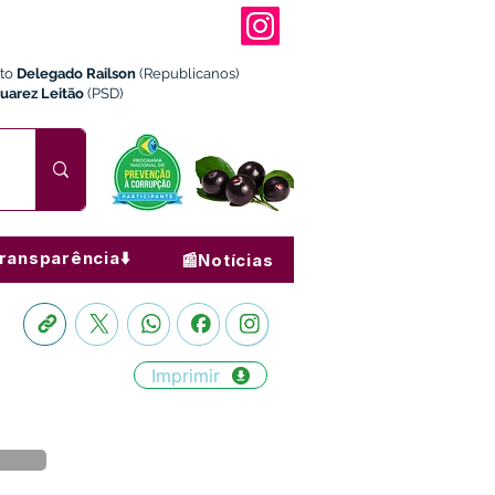
ito
Delegado Railson
(Republicanos)
Juarez Leitão
(PSD)
ransparência⬇️
📰Notícias
Imprimir