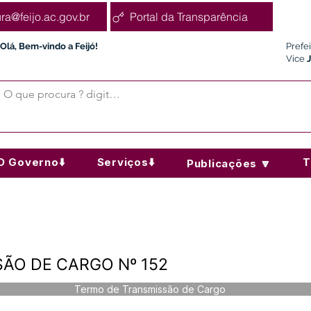
ura@feijo.ac.gov.br
Portal da Transparência
Olá, Bem-vindo a Feijó!
Prefe
Vice
O Governo⬇️
Serviços⬇️
T
Publicações 🔽
ÃO DE CARGO Nº 152
Termo de Transmissão de Cargo