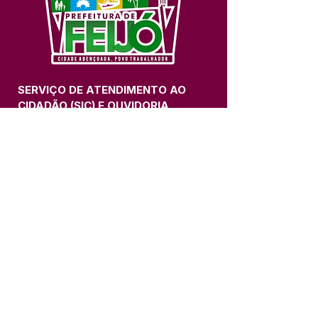
SERVIÇO DE ATENDIMENTO AO 
CIDADÃO (SIC) E OUVIDORIA
Prefeitura de Feijó - Estado do 
Acre
CNPJ 04.005.179/0001-20
💻Acesso online: 
SIC 
| 
Fale Conosco
 | 
Ouvidoria
| 
Portal de Transparência
📱Fone: +55 (68) 3463-2614 
🏢 Av. Plácido de Castro, 678, CEP 
69.960-000, Centro, Feijó, Acre, Brasil
📅 Segunda a sexta, das 7h às 14h 
- 
com intervalo de 20 minutos. 
(Fechado aos sábados, domingos e 