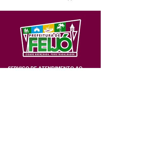
SERVIÇO DE ATENDIMENTO AO 
CIDADÃO (SIC) E OUVIDORIA
Prefeitura de Feijó - Estado do 
Acre
CNPJ 04.005.179/0001-20
💻Acesso online: 
SIC 
| 
Fale Conosco
 | 
Ouvidoria
| 
Portal de Transparência
📱Fone: +55 (68) 3463-2614 
🏢 Av. Plácido de Castro, 678, CEP 