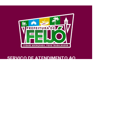
SERVIÇO DE ATENDIMENTO AO 
CIDADÃO (SIC) E OUVIDORIA
Prefeitura de Feijó - Estado do 
Acre
CNPJ 04.005.179/0001-20
💻Acesso online: 
SIC 
| 
Fale Conosco
 | 
Ouvidoria
| 
Portal de Transparência
📱Fone: +55 (68) 3463-2614 
🏢 Av. Plácido de Castro, 678, CEP 
69.960-000, Centro, Feijó, Acre, Brasil