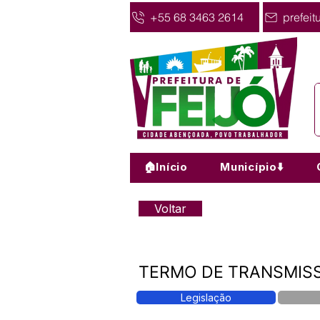
+55 68 3463 2614
prefeit
🏠Início
Município⬇️
Voltar
TERMO DE TRANSMISS
Legislação