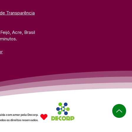
 de Transparência
eijó, Acre, Brasil
 minutos. 
br
uída com amor pela Decorp.
dos os direitos reservados.