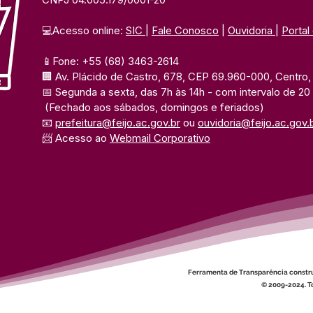
💻Acesso online: 
SIC 
| 
Fale Conosco
 | 
Ouvidoria
| 
Portal
📱Fone: +55 (68) 3463-2614 
🏢 Av. Plácido de Castro, 678, CEP 69.960-000, Centro, F
📅 Segunda a sexta, das 7h às 14h 
- com intervalo de 20
(Fechado aos sábados, domingos e feriados)
📧 
prefeitura@feijo.ac.gov.br
 ou 
ouvidoria@feijo.ac.gov.
📨 Acesso ao 
Webmail Corporativo
Ferramenta de Transparência constr
© 2009-2024. To