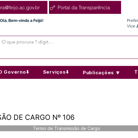
ura@feijo.ac.gov.br
Portal da Transparência
Olá, Bem-vindo a Feijó!
Prefe
Vice
O Governo⬇️
Serviços⬇️
T
Publicações 🔽
ÃO DE CARGO Nº 106
Termo de Transmissão de Cargo