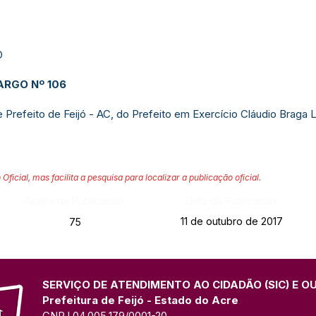
O
RGO Nº 10
6
refeito de Feijó - AC, do Prefeito em Exercício Cláudio Braga Lei
 Oficial, mas facilita a pesquisa para localizar a publicação oficial.
Página da Publicação:
Data da Publicação:
11 de outubro de 2017
75
SERVIÇO DE ATENDIMENTO AO CIDADÃO (SIC) E O
Prefeitura de Feijó - Estado do Acre
CNPJ 04.005.179/0001-20