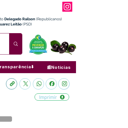
ito
Delegado Railson
(Republicanos)
Juarez Leitão
(PSD)
ransparência⬇️
📰Notícias
Imprimir