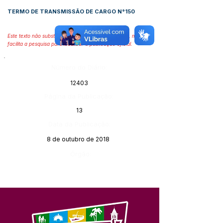
TERMO DE TRANSMISSÃO DE CARGO N°1
50
Este texto não substitui o publicado no Diário Oficial, mas
facilita a pesquisa para localizar a publicação oficial.
Número do Diário:
12403
Página da Publicação:
13
Data da Publicação:
8 de outubro de 2018
Órgão: