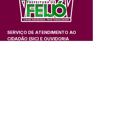
SERVIÇO DE ATENDIMENTO AO 
CIDADÃO (SIC) E OUVIDORIA
Prefeitura de Feijó - Estado do 
Acre
CNPJ 04.005.179/0001-20
💻Acesso online: 
SIC 
| 
Fale Conosco
 | 
Ouvidoria
| 
Portal de Transparência
📱Fone: +55 (68) 3463-2614 
🏢 Av. Plácido de Castro, 678, CEP 
69.960-000, Centro, Feijó, Acre, Brasil
📅 Segunda a sexta, das 7h às 14h 
- 
com intervalo de 20 minutos. 
(Fechado aos sábados, domingos e 
feriados)