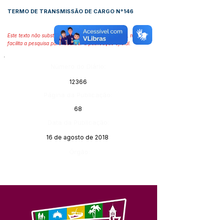
TERMO DE TRANSMISSÃO DE CARGO N°14
6
Este texto não substitui o publicado no Diário Oficial, mas
facilita a pesquisa para localizar a publicação oficial.
Número do Diário:
12366
Página da Publicação:
68
Data da Publicação:
16 de agosto de 2018
Órgão: