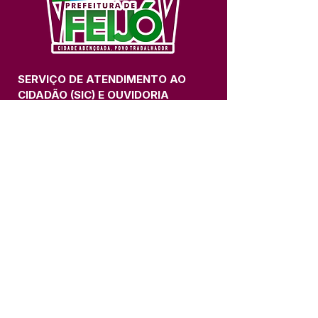
SERVIÇO DE ATENDIMENTO AO 
CIDADÃO (SIC) E OUVIDORIA
Prefeitura de Feijó - Estado do 
Acre
CNPJ 04.005.179/0001-20
💻Acesso online: 
SIC 
| 
Fale Conosco
 | 
Ouvidoria
| 
Portal de Transparência
📱Fone: +55 (68) 3463-2614 
🏢 Av. Plácido de Castro, 678, CEP 
69.960-000, Centro, Feijó, Acre, Brasil
📅 Segunda a sexta, das 7h às 14h 
- 
com intervalo de 20 minutos. 
(Fechado aos sábados, domingos e 
feriados)