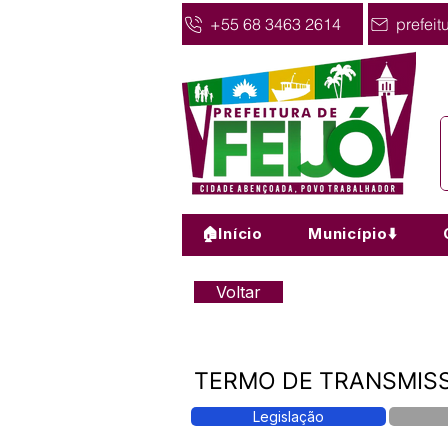
+55 68 3463 2614
prefeit
🏠Início
Município⬇️
Voltar
TERMO DE TRANSMISS
Legislação