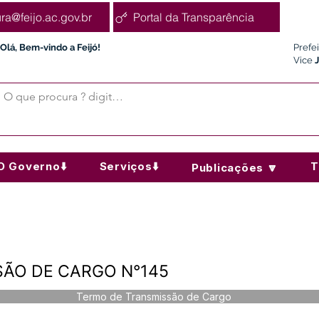
ura@feijo.ac.gov.br
Portal da Transparência
Olá, Bem-vindo a Feijó!
Prefe
Vice
O Governo⬇️
Serviços⬇️
T
Publicações 🔽
ÃO DE CARGO N°145
Termo de Transmissão de Cargo