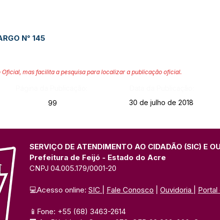
RGO N° 14
5
 Oficial, mas facilita a pesquisa para localizar a publicação oficial.
Página da Publicação:
Data da Publicação:
30 de julho de 2018
99
SERVIÇO DE ATENDIMENTO AO CIDADÃO (SIC) E O
Prefeitura de Feijó - Estado do Acre
CNPJ 04.005.179/0001-20
💻Acesso online: 
SIC 
| 
Fale Conosco
 | 
Ouvidoria
| 
Portal
📱Fone: +55 (68) 3463-2614 